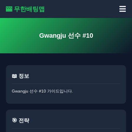
☰
🎰 무한배팅맵
Gwangju 선수 #10
📖 정보
Gwangju 선수 #10 가이드입니다.
🎯 전략