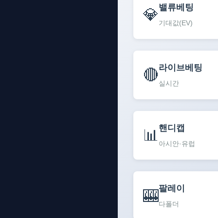
밸류베팅
💎
기대값(EV)
라이브베팅
🔴
실시간
핸디캡
📊
아시안·유럽
팔레이
🎰
다폴더