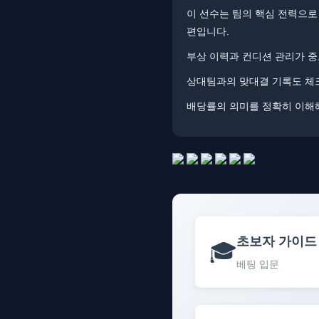
이 선수는 팀의 핵심 전력으로
편입니다.
부상 이력과 컨디션 관리가 중
상대팀과의 맞대결 기록도 체크
배당률의 의미를 정확히 이해해
초보자 가이드
🎓
베팅 입문