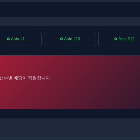
⚽ Asia #1
⚽ Asia #10
⚽ Asia #12
선수별 배당이 탁월합니다.