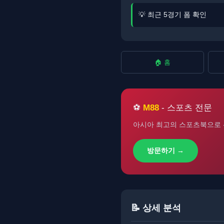
💡 최근 5경기 폼 확인
🏠 홈
⚽
M88
- 스포츠 전문
아시아 최고의 스포츠북으로 
방문하기 →
📝 상세 분석