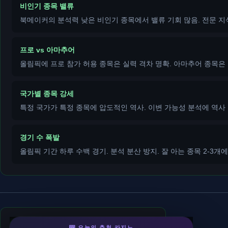
비인기 종목 밸류
북메이커의 분석력 낮은 비인기 종목에서 밸류 기회 많음. 전문 지
프로 vs 아마추어
올림픽에 프로 참가 허용 종목은 실력 격차 명확. 아마추어 종목은 
국가별 종목 강세
특정 국가가 특정 종목에 압도적인 역사. 이변 가능성 분석에 역사 
경기 수 폭발
올림픽 기간 하루 수백 경기. 분석 분산 방지. 잘 아는 종목 2-3개에
솔카지노
- 카지노/베팅
🎰 오늘의 추천 카지노