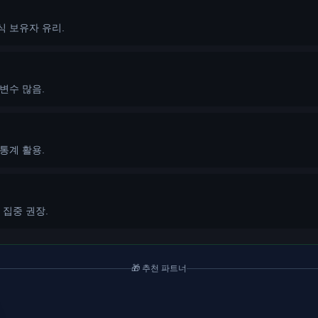
식 보유자 유리.
변수 많음.
통계 활용.
 집중 권장.
🎁 추천 파트너