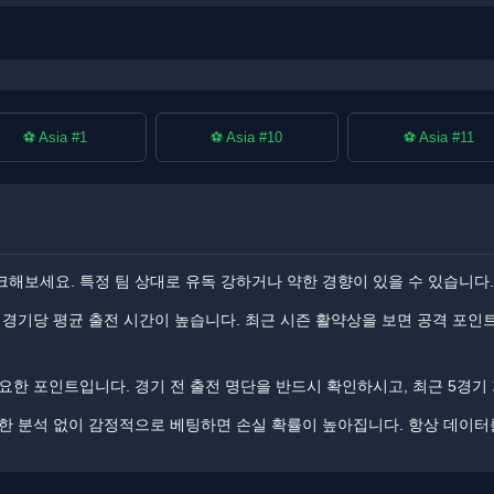
⚽ Asia #1
⚽ Asia #10
⚽ Asia #11
보세요. ​​특정 팀 상대로 유독 강하거나 약한 경향이 있을 수 있습니다.
경기당 평균 출전 시간이 높습니다. ​​최근 시즌 활약상을 보면 공격 포인
요한 포인트입니다. 경기 전 출전 명단을 반드시 확인하시고, 최근 5경기
분한 분석 없이 감정적으로 베팅하면 손실 확률이 높아집니다. ​항상 데이