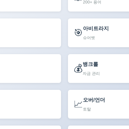
200+ 용어
아비트라지
🎯
슈어벳
뱅크롤
💰
자금 관리
오버/언더
📈
토탈