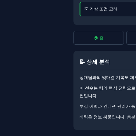
💡 기상 조건 고려
🏠 홈
📝 상세 분석
상대팀과의 맞대결 기록도 체크해
이 선수는 팀의 핵심 전력으로 
편입니다.
부상 이력과 컨디션 관리가 중
베팅은 정보 싸움입니다. ​충