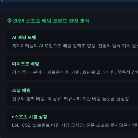
🌟 2026 스포츠 베팅 트렌드 완전 분석
AI 배당 모델
북메이커들의 AI 도입으로 배당 정확도 향상. 전통적 밸류 기회 감소
마이크로 베팅
경기 중 매 분마다 새로운 베팅 기회. 초단위 결과 베팅. 중독성 강
소셜 베팅
친구와 함께 베팅, 픽 공유. 커뮤니티 기반 베팅 플랫폼 급성장.
e스포츠 시장 성장
LoL, CS2, 발로란트 베팅 시장 급성장. 전통 스포츠 못지않은 마켓