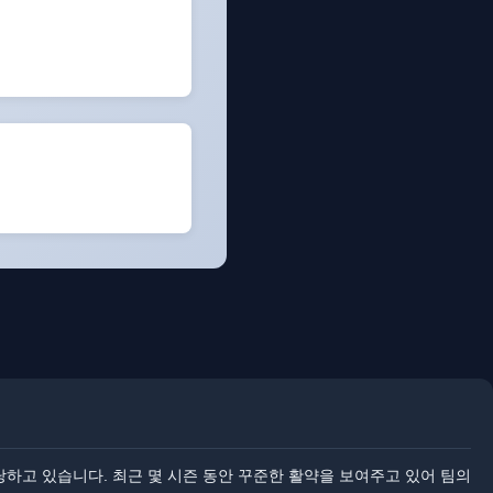
당하고 있습니다. 최근 몇 시즌 동안 꾸준한 활약을 보여주고 있어 팀의