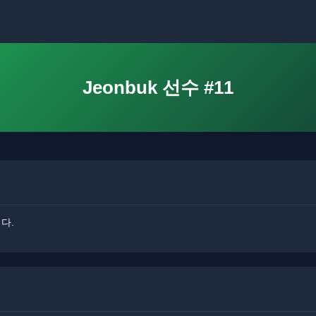
Jeonbuk 선수 #11
니다.