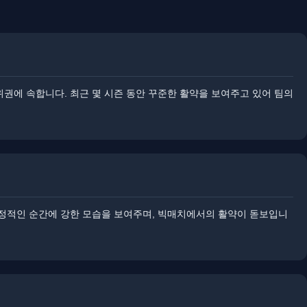
권에 속합니다. ​최근 몇 시즌 동안 꾸준한 활약을 보여주고 있어 팀의
 결정적인 순간에 강한 모습을 보여주며, 빅매치에서의 활약이 돋보입니