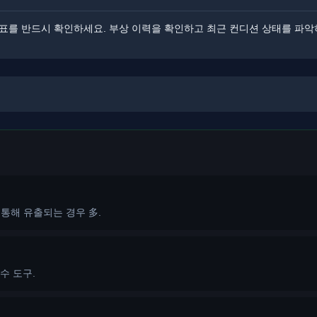
 발표를 반드시 확인하세요. 부상 이력을 확인하고 최근 컨디션 상태를 파악
 통해 유출되는 경우 多.
필수 도구.