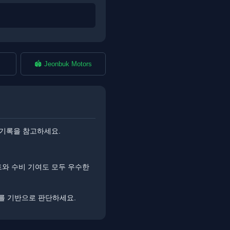
🏟️ Jeonbuk Motors
 기록을 참고하세요.
트와 수비 기여도 모두 우수한
터를 기반으로 판단하세요.