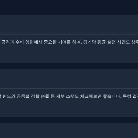
 공격과 수비 양면에서 중요한 기여를 하며, 경기당 평균 출전 시간도 상위
가담 빈도와 공중볼 경합 승률 등 세부 스탯도 체크해보면 좋습니다. 특히