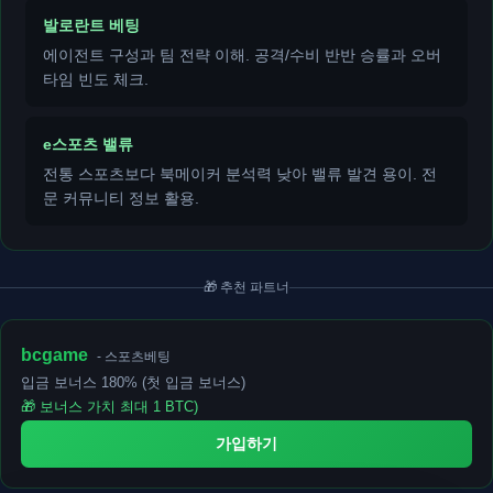
발로란트 베팅
에이전트 구성과 팀 전략 이해. 공격/수비 반반 승률과 오버
타임 빈도 체크.
e스포츠 밸류
전통 스포츠보다 북메이커 분석력 낮아 밸류 발견 용이. 전
문 커뮤니티 정보 활용.
🎁 추천 파트너
bcgame
- 스포츠베팅
입금 보너스 180% (첫 입금 보너스)
🎁 보너스 가치 최대 1 BTC)
가입하기