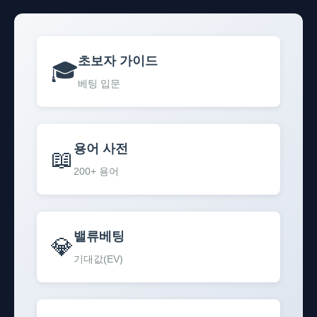
초보자 가이드
🎓
베팅 입문
용어 사전
📖
200+ 용어
밸류베팅
💎
기대값(EV)