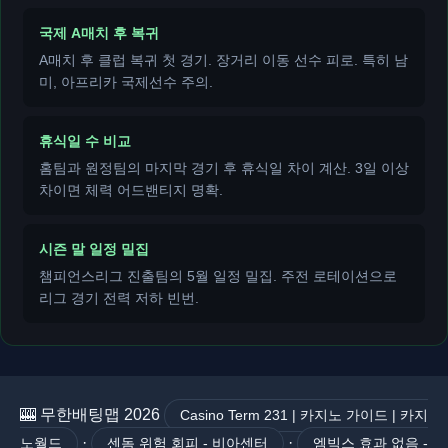
국제 A매치 후 복귀
A매치 후 클럽 복귀 첫 경기. 장거리 이동 선수 피로. 특히 남
미, 아프리카 국제선수 주의.
휴식일 수 비교
홈팀과 원정팀의 마지막 경기 후 휴식일 차이 계산. 3일 이상
차이면 체력 어드밴티지 명확.
시즌 말 일정 밀집
챔피언스리그 진출팀의 5월 일정 밀집. 주전 로테이션으로
리그 경기 전력 저하 빈번.
🎰 무한배팅맵 2026
Casino Term 231 | 카지노 가이드 | 카지
·
·
노월드
센돔 위험 회피 - 비아센터
엠빅스 효과 없음 -