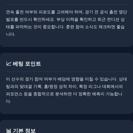
​연속 출전 여부와 피로도를 고려해야 하며, 경기 전 공식 출전 명단
발표를 반드시 확인하세요. 부상 이력을 확인하고 최근 컨디션 상
태를 파악하는 것이 중요합니다. ​훈련 참여 소식도 체크하면 좋습
니다.
📈 베팅 포인트
이 선수의 경기 참여 여부가 배당에 영향을 미칠 수 있습니다. ​상대
팀과의 맞대결 기록, 홈/원정 성적 차이, 특정 리그나 대회에서의
퍼포먼스 등을 종합적으로 분석하면 더 정확한 예측이 가능합니
다.
📊 기본 정보