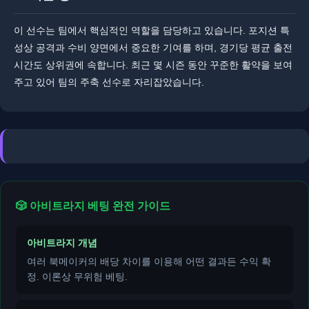
이 선수는 팀에서 핵심적인 역할을 담당하고 있습니다. ​포지션 특
성상 공격과 수비 양면에서 중요한 기여를 하며, 경기당 평균 출전
시간도 상위권에 속합니다. ​최근 몇 시즌 동안 꾸준한 활약을 보여
주고 있어 팀의 주축 선수로 자리잡았습니다.
🎲 아비트라지 베팅 완전 가이드
아비트라지 개념
여러 북메이커의 배당 차이를 이용해 어떤 결과든 수익 확
정. 이론상 무위험 베팅.