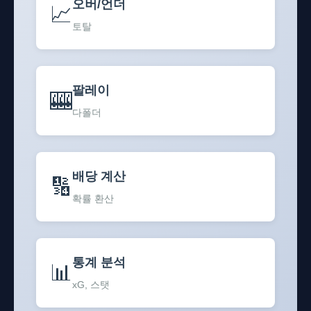
오버/언더
📈
토탈
팔레이
🎰
다폴더
배당 계산
🔢
확률 환산
통계 분석
📊
xG, 스탯