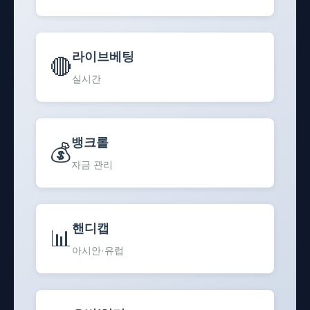
라이브베팅
🔴
실시간
뱅크롤
💰
자금 관리
핸디캡
📊
아시안·유럽