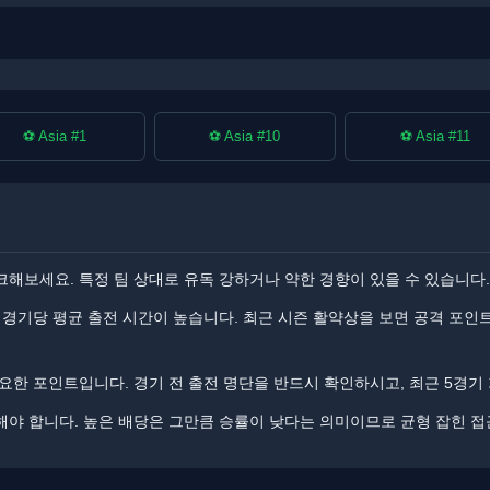
⚽ Asia #1
⚽ Asia #10
⚽ Asia #11
보세요. ​​특정 팀 상대로 유독 강하거나 약한 경향이 있을 수 있습니다.
 경기당 평균 출전 시간이 높습니다. ​최근 시즌 활약상을 보면 공격 포인
요한 포인트입니다. ​경기 전 출전 명단을 반드시 확인하시고, 최근 5경기
야 합니다. 높은 배당은 그만큼 승률이 낮다는 의미이므로 균형 잡힌 접