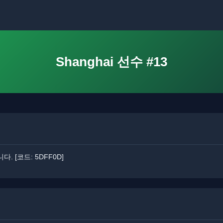
Shanghai 선수 #13
다. [코드: 5DFF0D]