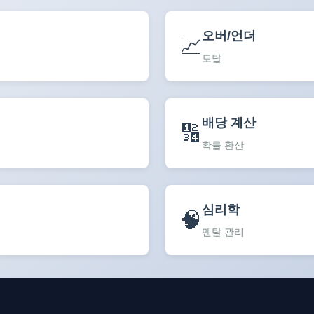
오버/언더
📈
토탈
배당 계산
🔢
확률 환산
심리학
🧠
멘탈 관리