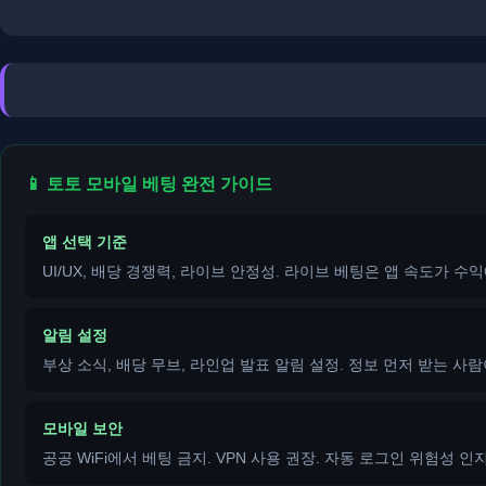
📱 토토 모바일 베팅 완전 가이드
앱 선택 기준
UI/UX, 배당 경쟁력, 라이브 안정성. 라이브 베팅은 앱 속도가 수익
알림 설정
부상 소식, 배당 무브, 라인업 발표 알림 설정. 정보 먼저 받는 사람
모바일 보안
공공 WiFi에서 베팅 금지. VPN 사용 권장. 자동 로그인 위험성 인지