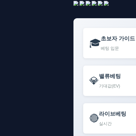
초보자 가이드
🎓
베팅 입문
밸류베팅
💎
기대값(EV)
라이브베팅
🔴
실시간