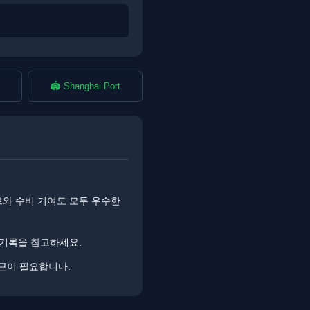
🏟️ Shanghai Port
트와 수비 기여도 모두 우수한
 기록을 참고하세요.
근이 필요합니다.