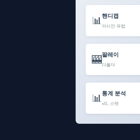
핸디캡
📊
아시안·유럽
팔레이
🎰
다폴더
통계 분석
📊
xG, 스탯