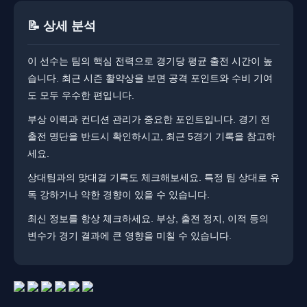
📝 상세 분석
이 선수는 팀의 핵심 전력으로 경기당 평균 출전 시간이 높
습니다. 최근 시즌 활약상을 보면 공격 포인트와 수비 기여
도 모두 우수한 편입니다.
부상 이력과 컨디션 관리가 중요한 포인트입니다. ​경기 전
출전 명단을 반드시 확인하시고, 최근 5경기 기록을 참고하
세요.
상대팀과의 맞대결 기록도 체크해보세요. ​​특정 팀 상대로 유
독 강하거나 약한 경향이 있을 수 있습니다.
최신 정보를 항상 체크하세요. 부상, 출전 정지, 이적 등의
변수가 경기 결과에 큰 영향을 미칠 수 있습니다.