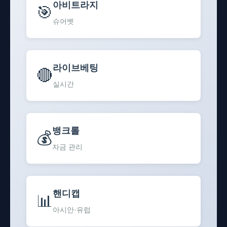
아비트라지
🎯
슈어벳
라이브베팅
🔴
실시간
뱅크롤
💰
자금 관리
핸디캡
📊
아시안·유럽