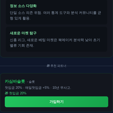
정보 소스 다양화
단일 소스 의존 위험. 여러 통계 도구와 분석 커뮤니티를 균
형 있게 활용.
새로운 마켓 탐구
신흥 리그, 새로운 베팅 마켓은 북메이커 분석력 낮아 초기
밸류 기회 존재.
🎁 추천 파트너
카심바슬롯
- 슬롯
첫입금 20% · 매일첫입금 +5% · 10년 무사고.
🎁 첫입금 20%
가입하기