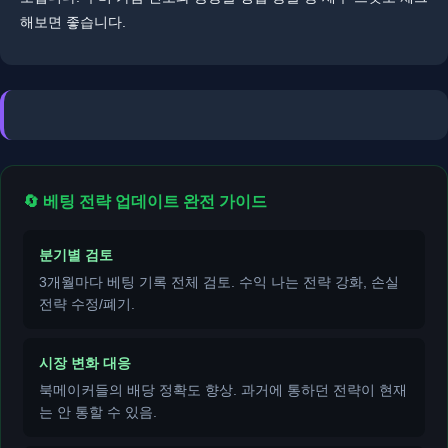
해보면 좋습니다.
🔄 베팅 전략 업데이트 완전 가이드
분기별 검토
3개월마다 베팅 기록 전체 검토. 수익 나는 전략 강화, 손실
전략 수정/폐기.
시장 변화 대응
북메이커들의 배당 정확도 향상. 과거에 통하던 전략이 현재
는 안 통할 수 있음.