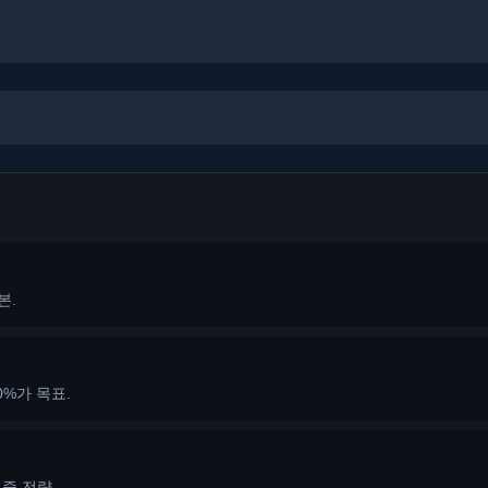
본.
10%가 목표.
중 전략.