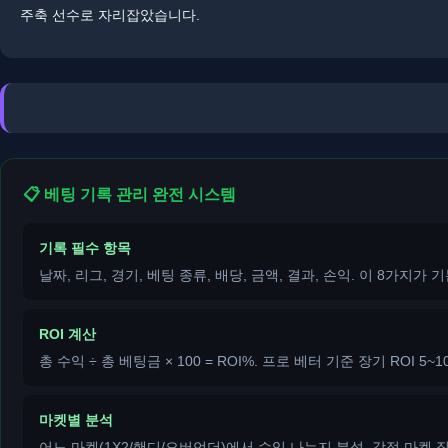
주축 선수로 자리잡았습니다.
📋 베팅 기록 관리 완전 시스템
기록 필수 항목
날짜, 리그, 경기, 베팅 종류, 배당, 금액, 결과, 손익. 이 8가지가 기
ROI 계산
총 수익 ÷ 총 베팅금 × 100 = ROI%. 프로 베터 기준 장기 ROI 5~
마켓별 분석
어느 마켓(1X2/핸디/오버언더)에서 수익 나는지 분석. 강점 마켓 집