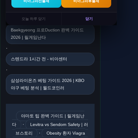
비아그라선불제
비아그라후불제
ProTab 23 가이드 | 러브스토리
·
오늘 하루 닫기
닫기
Baekgyeong 프로Duction 완벽 가이드
2026 | 릴게임난다
·
스텐드라 1시간 전 - 비아센터
·
삼성라이온즈 베팅 가이드 2026 | KBO
야구 베팅 분석 | 월드코인러
야마토 팁 완벽 가이드 | 릴게임난
·
다
Levitra vs Sendom Safety | 러
·
브스토리
Obesity 환자 Viagra