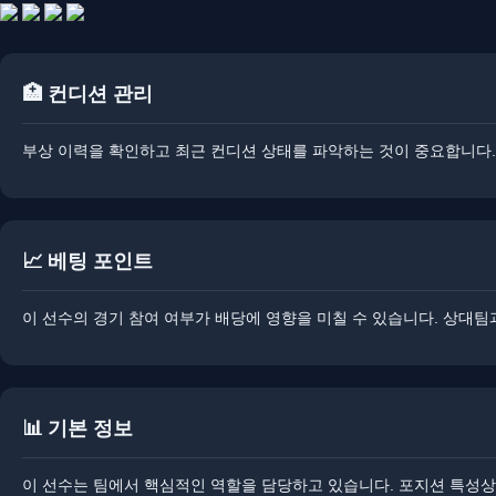
🏥 컨디션 관리
부상 이력을 확인하고 최근 컨디션 상태를 파악하는 것이 중요합니다. 
📈 베팅 포인트
이 선수의 경기 참여 여부가 배당에 영향을 미칠 수 있습니다. ​​상대
📊 기본 정보
이 선수는 팀에서 핵심적인 역할을 담당하고 있습니다. ​포지션 특성상