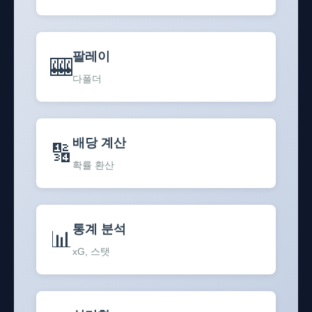
팔레이
🎰
다폴더
배당 계산
🔢
확률 환산
통계 분석
📊
xG, 스탯