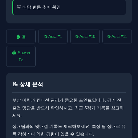
💡 배당 변동 추이 확인
🏠 홈
⚽ Asia #1
⚽ Asia #10
⚽ Asia #11
🏟️ Suwon
Fc
📝 상세 분석
부상 이력과 컨디션 관리가 중요한 포인트입니다. 경기 전
출전 명단을 반드시 확인하시고, 최근 5경기 기록을 참고하
세요.
상대팀과의 맞대결 기록도 체크해보세요. ​특정 팀 상대로 유
독 강하거나 약한 경향이 있을 수 있습니다.