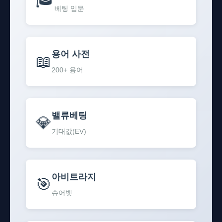
베팅 입문
용어 사전
📖
200+ 용어
밸류베팅
💎
기대값(EV)
아비트라지
🎯
슈어벳