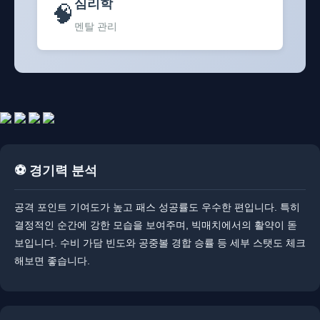
심리학
🧠
멘탈 관리
⚽ 경기력 분석
공격 포인트 기여도가 높고 패스 성공률도 우수한 편입니다. ​​특히
결정적인 순간에 강한 모습을 보여주며, 빅매치에서의 활약이 돋
보입니다. ​수비 가담 빈도와 공중볼 경합 승률 등 세부 스탯도 체크
해보면 좋습니다.