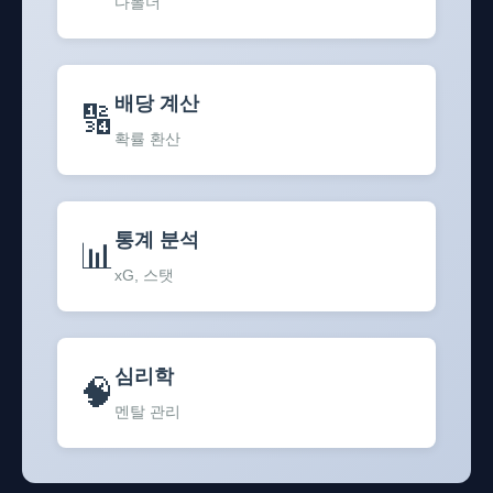
다폴더
배당 계산
🔢
확률 환산
통계 분석
📊
xG, 스탯
심리학
🧠
멘탈 관리