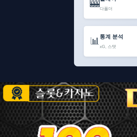
🎰
다폴더
통계 분석
📊
xG, 스탯