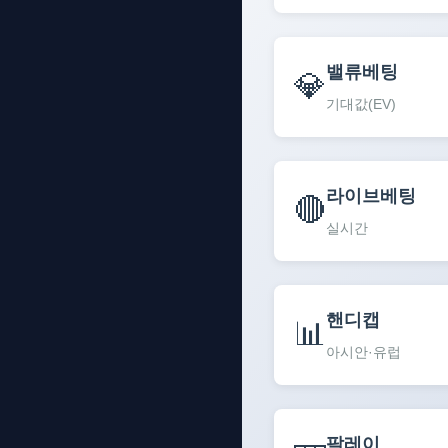
밸류베팅
💎
기대값(EV)
라이브베팅
🔴
실시간
핸디캡
📊
아시안·유럽
팔레이