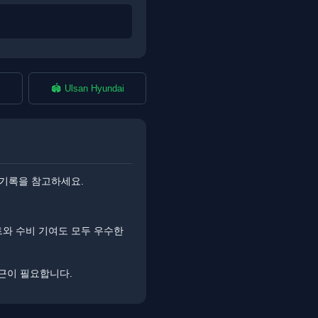
🏟️ Ulsan Hyundai
 기록을 참고하세요.
트와 수비 기여도 모두 우수한
접근이 필요합니다.