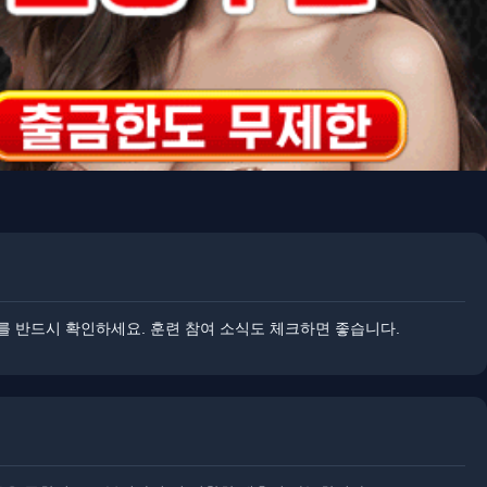
 반드시 확인하세요. ​​훈련 참여 소식도 체크하면 좋습니다.