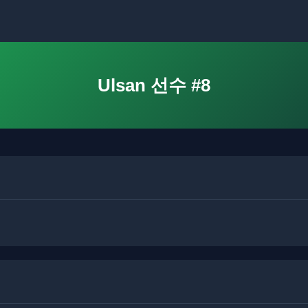
Ulsan 선수 #8