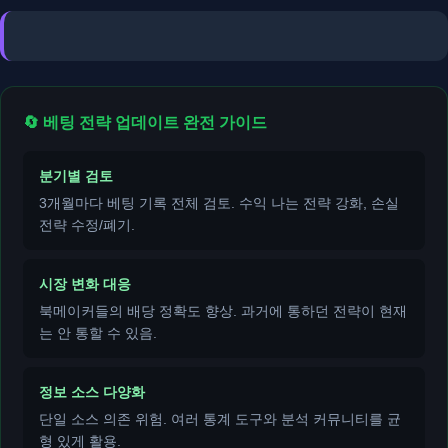
🔄 베팅 전략 업데이트 완전 가이드
분기별 검토
3개월마다 베팅 기록 전체 검토. 수익 나는 전략 강화, 손실
전략 수정/폐기.
시장 변화 대응
북메이커들의 배당 정확도 향상. 과거에 통하던 전략이 현재
는 안 통할 수 있음.
정보 소스 다양화
단일 소스 의존 위험. 여러 통계 도구와 분석 커뮤니티를 균
형 있게 활용.