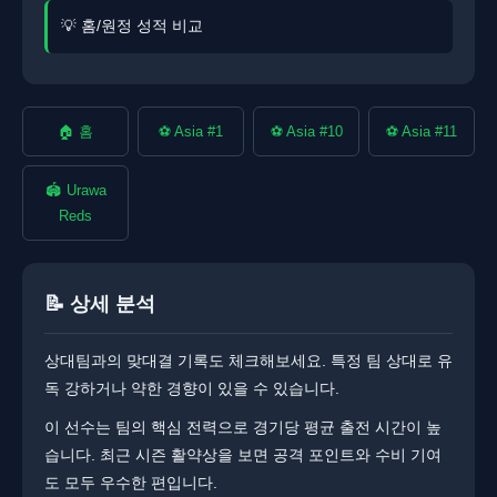
💡 홈/원정 성적 비교
🏠 홈
⚽ Asia #1
⚽ Asia #10
⚽ Asia #11
🏟️ Urawa
Reds
📝 상세 분석
상대팀과의 맞대결 기록도 체크해보세요. ​​특정 팀 상대로 유
독 강하거나 약한 경향이 있을 수 있습니다.
이 선수는 팀의 핵심 전력으로 경기당 평균 출전 시간이 높
습니다. 최근 시즌 활약상을 보면 공격 포인트와 수비 기여
도 모두 우수한 편입니다.