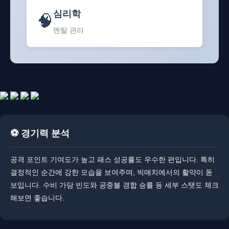
심리학
🧠
멘탈 관리
⚽ 경기력 분석
공격 포인트 기여도가 높고 패스 성공률도 우수한 편입니다. 특히
결정적인 순간에 강한 모습을 보여주며, 빅매치에서의 활약이 돋
보입니다. ​수비 가담 빈도와 공중볼 경합 승률 등 세부 스탯도 체크
해보면 좋습니다.