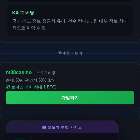
K리그 베팅
국내 리그 정보 접근성 유리. 선수 컨디션, 팀 내부 정보 상대
적으로 파악 쉬움.
🎁 추천 파트너
m88casino
- 스포츠베팅
최대 30만 원까지 30% 할인
🎁 보너스 가치 최대 1 BTC)
가입하기
파라오카지노
- 스포츠베팅
🎰 오늘의 추천 카지노
신규가입 후 첫입금 보너스 지급.
🎁 롤링조건 500%