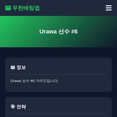
☰
🎰 무한배팅맵
Urawa 선수 #6
📖 정보
Urawa 선수 #6 가이드입니다.
🎯 전략