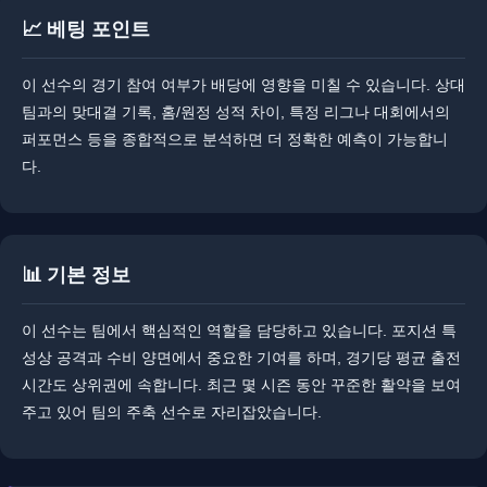
📈 베팅 포인트
이 선수의 경기 참여 여부가 배당에 영향을 미칠 수 있습니다. 상대
팀과의 맞대결 기록, 홈/원정 성적 차이, 특정 리그나 대회에서의
퍼포먼스 등을 종합적으로 분석하면 더 정확한 예측이 가능합니
다.
📊 기본 정보
이 선수는 팀에서 핵심적인 역할을 담당하고 있습니다. ​​포지션 특
성상 공격과 수비 양면에서 중요한 기여를 하며, 경기당 평균 출전
시간도 상위권에 속합니다. 최근 몇 시즌 동안 꾸준한 활약을 보여
주고 있어 팀의 주축 선수로 자리잡았습니다.