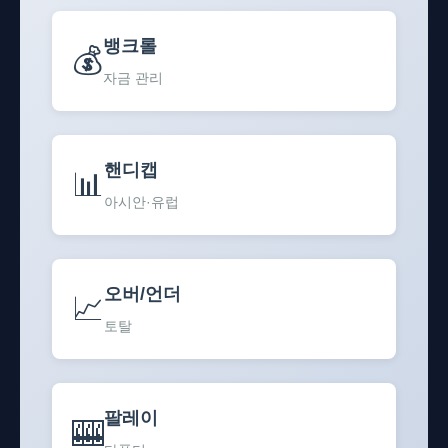
뱅크롤
💰
자금 관리
핸디캡
📊
아시안·유럽
오버/언더
📈
토탈
팔레이
🎰