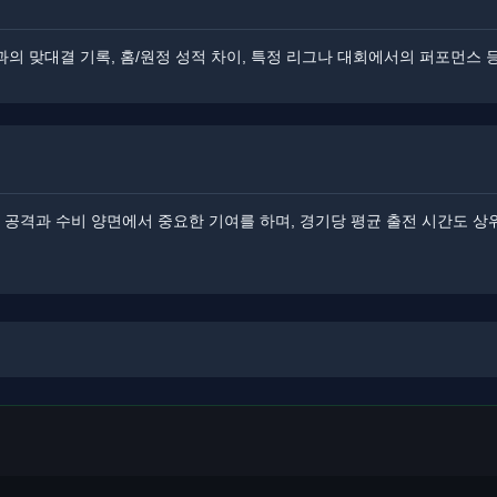
팀과의 맞대결 기록, 홈/원정 성적 차이, 특정 리그나 대회에서의 퍼포먼스
공격과 수비 양면에서 중요한 기여를 하며, 경기당 평균 출전 시간도 상위