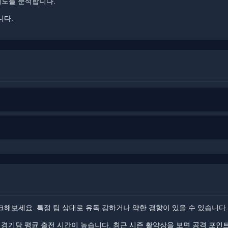
기여도를 분석합니다.
니다.
해보세요. ​특정 팀 상대로 유독 강하거나 약한 경향이 있을 수 있습니다.
 경기당 평균 출전 시간이 높습니다. ​최근 시즌 활약상을 보면 공격 포인