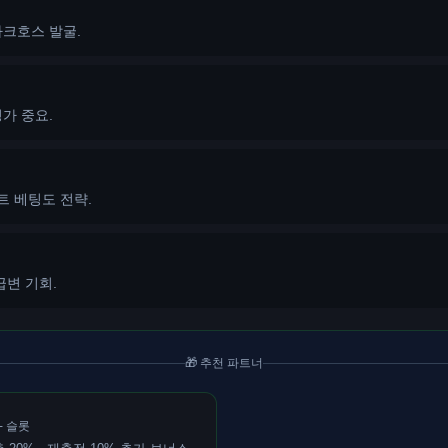
다크호스 발굴.
가 중요.
트 베팅도 전략.
급변 기회.
🎁 추천 파트너
- 슬롯