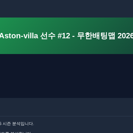
Aston-villa 선수 #12 - 무한배팅맵 202
26 시즌 분석입니다.