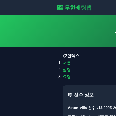
🎰 무한배팅맵
📋인덱스
서론
설명
요령
📖 선수 정보
Aston-villa 선수 #12
2025-