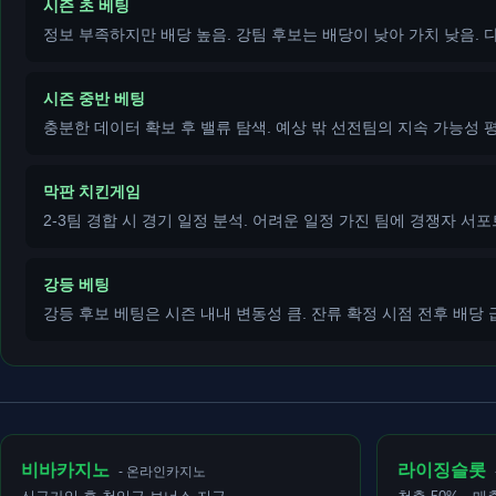
시즌 초 베팅
정보 부족하지만 배당 높음. 강팀 후보는 배당이 낮아 가치 낮음. 
시즌 중반 베팅
충분한 데이터 확보 후 밸류 탐색. 예상 밖 선전팀의 지속 가능성 평
막판 치킨게임
2-3팀 경합 시 경기 일정 분석. 어려운 일정 가진 팀에 경쟁자 서포
강등 베팅
강등 후보 베팅은 시즌 내내 변동성 큼. 잔류 확정 시점 전후 배당 
비바카지노
라이징슬롯
- 온라인카지노