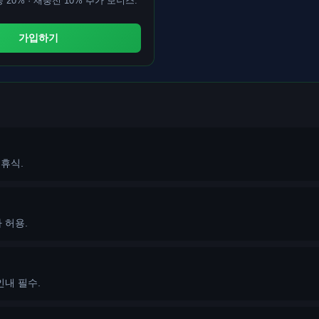
충 20% · 재충전 10% 추가 보너스.
가입하기
 휴식.
 허용.
인내 필수.