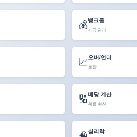
뱅크롤
💰
자금 관리
오버/언더
📈
토탈
배당 계산
🔢
확률 환산
심리학
🧠