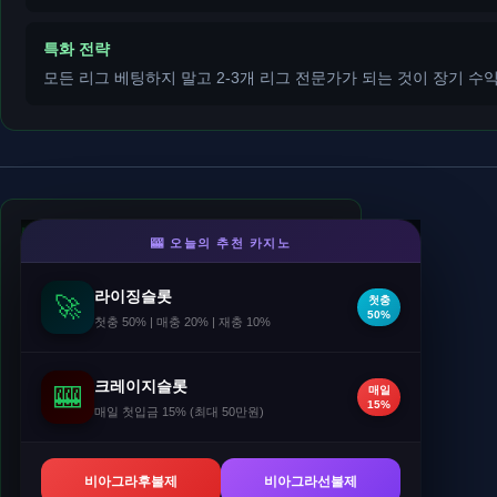
특화 전략
모든 리그 베팅하지 말고 2-3개 리그 전문가가 되는 것이 장기 수익
k88카지노
- 우리계열
🎰 오늘의 추천 카지노
입플 5+3~50+15 · 슬롯 리베이트 4% · 페이백
5%.
라이징슬롯
🚀
첫충
🎁 상시 이벤트
50%
첫충 50% | 매충 20% | 재충 10%
·
동대문 타다라필 구매 가이드 - 비아센터
크레이지슬롯
🎰
매일
15%
·
매일 첫입금 15% (최대 50만원)
아이레나필 부작용 - 부작용 종류와 대처
법 | 러브스토리 2026
비아그라후불제
비아그라선불제