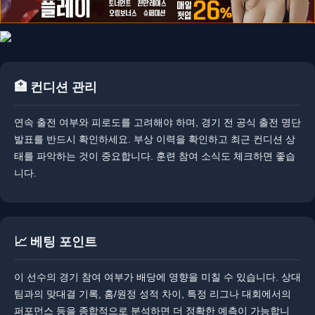
🏥 컨디션 관리
연속 출전 여부와 피로도를 고려해야 하며, 경기 전 공식 출전 명단
발표를 반드시 확인하세요. 부상 이력을 확인하고 최근 컨디션 상
태를 파악하는 것이 중요합니다. ​훈련 참여 소식도 체크하면 좋습
니다.
📈 베팅 포인트
이 선수의 경기 참여 여부가 배당에 영향을 미칠 수 있습니다. 상대
팀과의 맞대결 기록, 홈/원정 성적 차이, 특정 리그나 대회에서의
퍼포먼스 등을 종합적으로 분석하면 더 정확한 예측이 가능합니