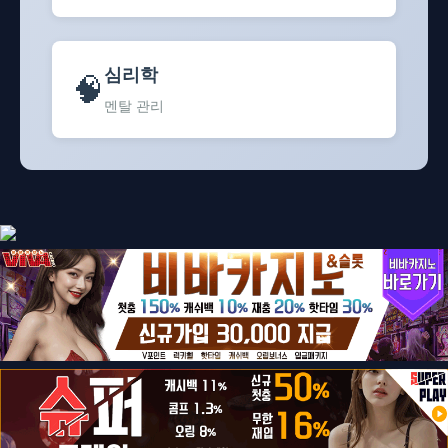
심리학
🧠
멘탈 관리