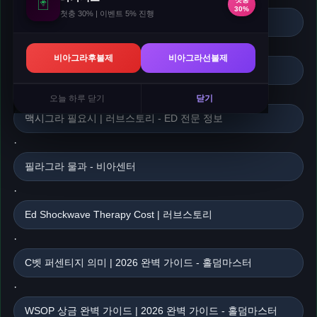
🃏
30%
첫충 30% | 이벤트 5% 진행
타달리스 체험팩 - 비아센터
·
비아그라후불제
비아그라선불제
ED Drug Wake Up | 러브스토리 - ED 전문 정보
·
오늘 하루 닫기
닫기
맥시그라 필요시 | 러브스토리 - ED 전문 정보
·
필라그라 물과 - 비아센터
·
Ed Shockwave Therapy Cost | 러브스토리
·
C벳 퍼센티지 의미 | 2026 완벽 가이드 - 홀덤마스터
·
WSOP 상금 완벽 가이드 | 2026 완벽 가이드 - 홀덤마스터