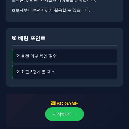
포지션: MF. ​​팀 내 역할과 기여도를 분석합니다.
초보자부터 숙련자까지 활용할 수 있습니다.
🎯 베팅 포인트
💡 출전 여부 확인 필수
💡 최근 5경기 폼 체크
🎰 BC.GAME
시작하기 →