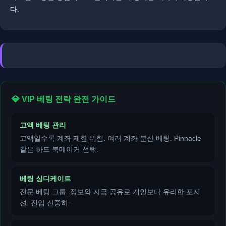
다.
💎 VIP 베팅 전략 완전 가이드
고액 베팅 관리
고액일수록 계좌 제한 위험. 여러 계좌 분산 베팅. Pinnacle
같은 하드 북메이커 선택.
베팅 싱디케이트
전문 베팅 그룹. 정보와 자금 공유로 개인보다 유리한 포지
션. 진입 신중히.