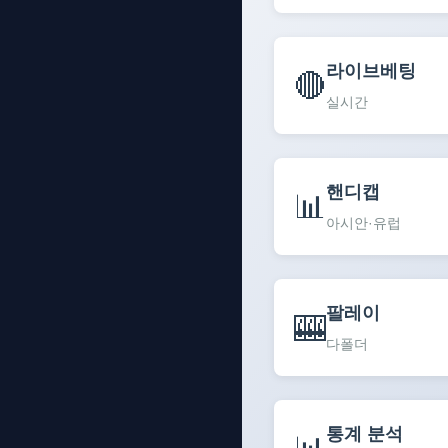
라이브베팅
🔴
실시간
핸디캡
📊
아시안·유럽
팔레이
🎰
다폴더
통계 분석