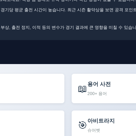
경기당 평균 출전 시간이 높습니다. ​​최근 시즌 활약상을 보면 공격 포인
부상, 출전 정지, 이적 등의 변수가 경기 결과에 큰 영향을 미칠 수 있습니
용어 사전
📖
200+ 용어
아비트라지
🎯
슈어벳