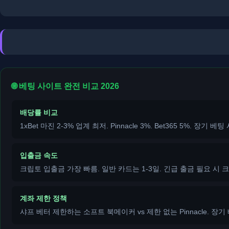
🌐 베팅 사이트 완전 비교 2026
배당률 비교
1xBet 마진 2-3% 업계 최저. Pinnacle 3%. Bet365 5%. 장기 
입출금 속도
크립토 입출금 가장 빠름. 일반 카드는 1-3일. 긴급 출금 필요 시 
계좌 제한 정책
샤프 베터 제한하는 소프트 북메이커 vs 제한 없는 Pinnacle. 장