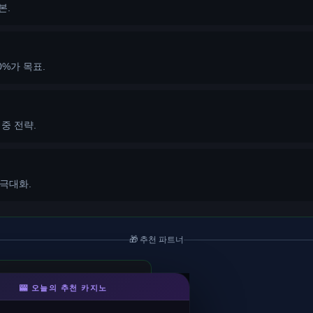
본.
10%가 목표.
중 전략.
 극대화.
🎁 추천 파트너
 온라인카지노
🎰 오늘의 추천 카지노
벤트 5% 진행중.