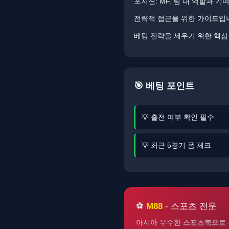
포지션: MF. ​팀 내 역할과 
전략적 접근을 위한 가이드입
베팅 전략을 세우기 위한 핵심 분
🎯 베팅 포인트
💡 출전 여부 확인 필수
💡 최근 5경기 폼 체크
⚽
M88
- 스포츠 전문
아시아 우수한 스포츠북으로 