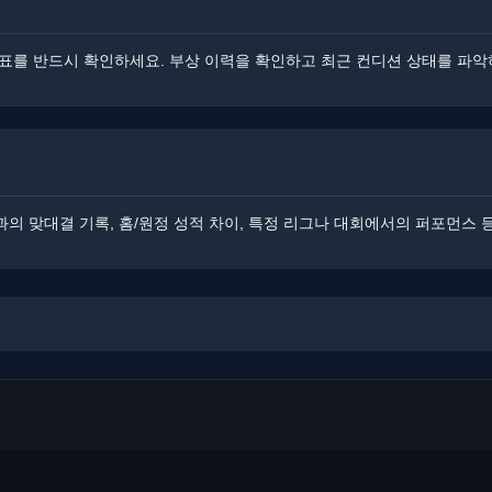
발표를 반드시 확인하세요. 부상 이력을 확인하고 최근 컨디션 상태를 파악하
팀과의 맞대결 기록, 홈/원정 성적 차이, 특정 리그나 대회에서의 퍼포먼스