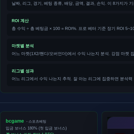
날짜, 리그, 경기, 베팅 종류, 배당, 금액, 결과, 손익. 이 8가지가 기
ROI 계산
총 수익 ÷ 총 베팅금 × 100 = ROI%. 프로 베터 기준 장기 ROI 5~
마켓별 분석
어느 마켓(1X2/핸디/오버언더)에서 수익 나는지 분석. 강점 마켓 집
리그별 성과
어느 리그에서 수익 나는지 추적. 잘 아는 리그에 집중하면 분석력
bcgame
라카지노
- 스포츠베팅
-
입금 보너스 180% (첫 입금 보너스)
첫충 30% · 이