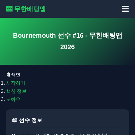
☰
🎰 무한배팅맵
Bournemouth 선수 #16 - 무한배팅맵
2026
🔖색인
시작하기
핵심 정보
노하우
📖 선수 정보