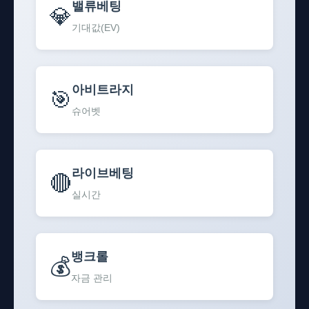
밸류베팅
💎
기대값(EV)
아비트라지
🎯
슈어벳
라이브베팅
🔴
실시간
뱅크롤
💰
자금 관리