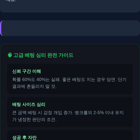
🧠 고급 베팅 심리 완전 가이드
신뢰 구간 이해
확률 60%도 40%는 실패. 좋은 베팅도 지는 경우 당연. 단기
결과에 흔들리지 말 것.
배팅 사이즈 심리
큰 금액 베팅 시 감정 개입 증가. 뱅크롤의 2-5% 이내 유지
가 냉정한 판단의 조건.
성공 후 자만