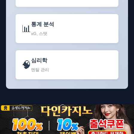
통계 분석
📊
xG, 스탯
심리학
🧠
멘탈 관리