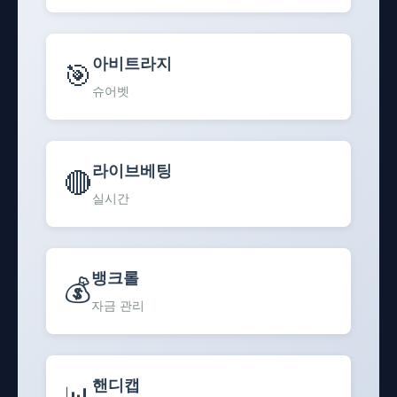
아비트라지
🎯
슈어벳
라이브베팅
🔴
실시간
뱅크롤
💰
자금 관리
핸디캡