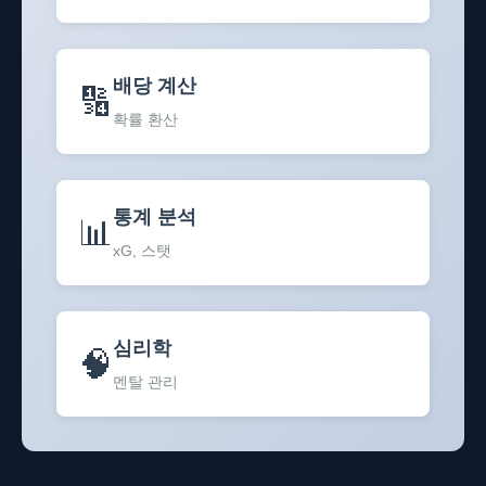
배당 계산
🔢
확률 환산
통계 분석
📊
xG, 스탯
심리학
🧠
멘탈 관리