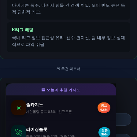
바이에른 독주. 나머지 팀들 간 경쟁 치열. 오버 빈도 높은 득
점 친화적 리그.
K리그 베팅
국내 리그 정보 접근성 유리. 선수 컨디션, 팀 내부 정보 상대
적으로 파악 쉬움.
🎁 추천 파트너
파라오카지노
- 스포츠베팅
🎰 오늘의 추천 카지노
신규가입 후 첫입금 보너스 지급.
🎁 롤링조건 500%
솔카지노
☀️
콤프
·
0.6%
개인롤링 콤프 0.6% | 신규쿠폰
비달리스타 60대 사용 - 비아센터
라이징슬롯
·
🚀
첫충
50%
첫충 50% | 매충 20% | 재충 10%