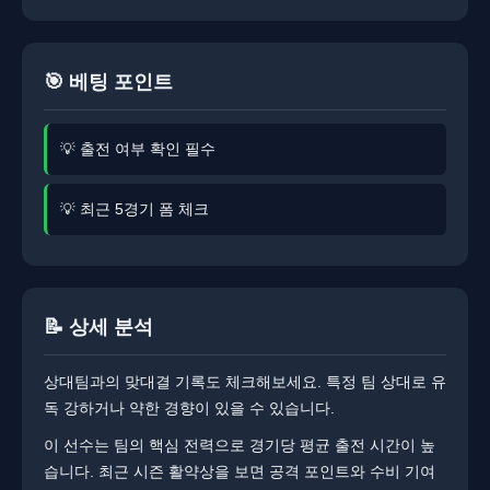
🎯 베팅 포인트
💡 출전 여부 확인 필수
💡 최근 5경기 폼 체크
📝 상세 분석
상대팀과의 맞대결 기록도 체크해보세요. ​특정 팀 상대로 유
독 강하거나 약한 경향이 있을 수 있습니다.
이 선수는 팀의 핵심 전력으로 경기당 평균 출전 시간이 높
습니다. 최근 시즌 활약상을 보면 공격 포인트와 수비 기여