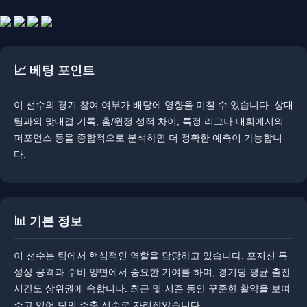
📈 베팅 포인트
이 선수의 경기 참여 여부가 배당에 영향을 미칠 수 있습니다. 상대
팀과의 맞대결 기록, 홈/원정 성적 차이, 특정 리그나 대회에서의
퍼포먼스 등을 종합적으로 분석하면 더 정확한 예측이 가능합니
다.
📊 기본 정보
이 선수는 팀에서 핵심적인 역할을 담당하고 있습니다. 포지션 특
성상 공격과 수비 양면에서 중요한 기여를 하며, 경기당 평균 출전
시간도 상위권에 속합니다. 최근 몇 시즌 동안 꾸준한 활약을 보여
주고 있어 팀의 주축 선수로 자리잡았습니다.