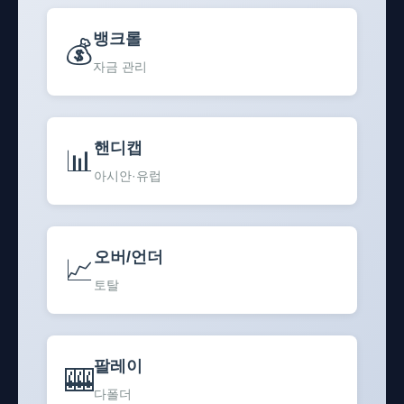
뱅크롤
💰
자금 관리
핸디캡
📊
아시안·유럽
오버/언더
📈
토탈
팔레이
🎰
다폴더