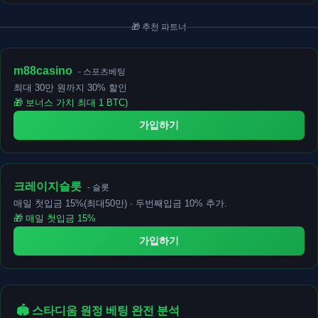
🎁 추천 파트너
m88casino
- 스포츠베팅
최대 30만 원까지 30% 할인
🎁 보너스 가치 최대 1 BTC)
가입하기
크레이지슬롯
- 슬롯
매일 첫입금 15%(최대50만) · 두번째입금 10% 추가.
🎁 매일 첫입금 15%
가입하기
🏟️ 스타디움 원정 베팅 완전 분석