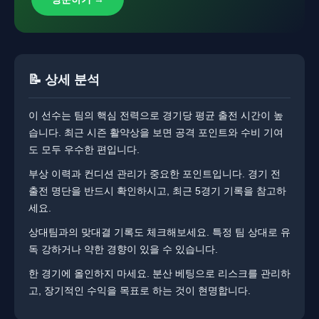
📝 상세 분석
이 선수는 팀의 핵심 전력으로 경기당 평균 출전 시간이 높
습니다. ​최근 시즌 활약상을 보면 공격 포인트와 수비 기여
도 모두 우수한 편입니다.
부상 이력과 컨디션 관리가 중요한 포인트입니다. 경기 전
출전 명단을 반드시 확인하시고, 최근 5경기 기록을 참고하
세요.
상대팀과의 맞대결 기록도 체크해보세요. ​특정 팀 상대로 유
독 강하거나 약한 경향이 있을 수 있습니다.
한 경기에 올인하지 마세요. ​분산 베팅으로 리스크를 관리하
고, 장기적인 수익을 목표로 하는 것이 현명합니다.