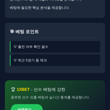
베팅에 필요한 핵심 분석을 제공합니다.
🎯 베팅 포인트
💡 출전 여부 확인 필수
💡 최근 5경기 폼 체크
🏆
1XBET
- 선수 베팅에 강한
풍부한 선수 프롭 베팅과 실시간 통계를 제공합니다.
방문하기 →