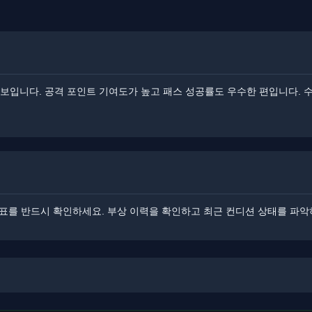
보입니다. 공격 포인트 기여도가 높고 패스 성공률도 우수한 편입니다. ​​
 발표를 반드시 확인하세요. 부상 이력을 확인하고 최근 컨디션 상태를 파악