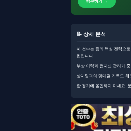
방문하기 →
📝 상세 분석
이 선수는 팀의 핵심 전력으로
편입니다.
부상 이력과 컨디션 관리가 중
상대팀과의 맞대결 기록도 체크
한 경기에 올인하지 마세요. 