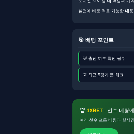
포지션: GK. ​​팀 내 역할과
실전에 바로 적용 가능한 내용
🎯 베팅 포인트
💡 출전 여부 확인 필수
💡 최근 5경기 폼 체크
🏆
1XBET
- 선수 베팅
여러 선수 프롭 베팅과 실시