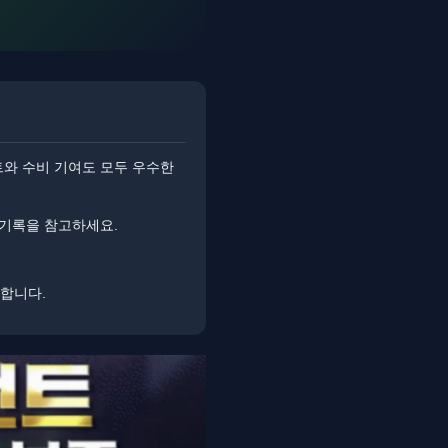
트와 수비 기여도 모두 우수한
 기록을 참고하세요.
명합니다.