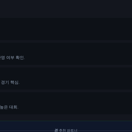
영 여부 확인.
 경기 핵심.
높은 대회.
🎁 추천 파트너