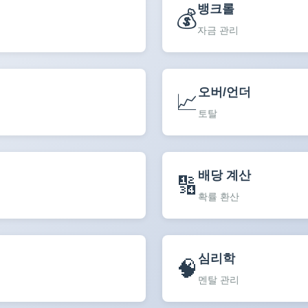
뱅크롤
💰
자금 관리
오버/언더
📈
토탈
배당 계산
🔢
확률 환산
심리학
🧠
멘탈 관리