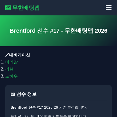
☰
🎰 무한배팅맵
Brentford 선수 #17 - 무한배팅맵 2026
🖊️내비게이션
머리말
리뷰
노하우
📖 선수 정보
Brentford 선수 #17
2025-26 시즌 분석입니다.
포지션: GK. 팀 내 역할과 기여도를 분석합니다.