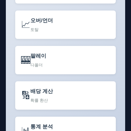
오버/언더
📈
토탈
팔레이
🎰
다폴더
배당 계산
🔢
확률 환산
통계 분석
📊