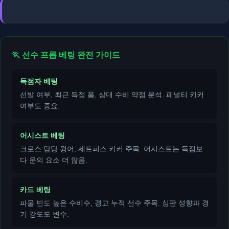
🏃 선수 프롭 베팅 완전 가이드
득점자 베팅
선발 여부, 최근 득점 폼, 상대 수비 약점 분석. 페널티 키커
여부도 중요.
어시스트 베팅
크로스 담당 윙어, 세트피스 키커 주목. 어시스트는 득점보
다 운의 요소 더 많음.
카드 베팅
파울 빈도 높은 수비수, 경고 누적 선수 주목. 심판 성향과 경
기 강도도 변수.