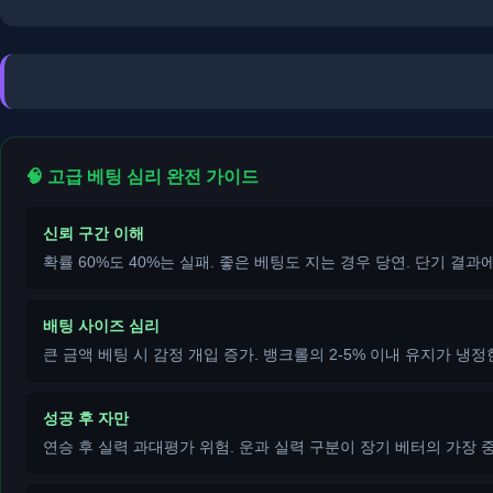
🧠 고급 베팅 심리 완전 가이드
신뢰 구간 이해
확률 60%도 40%는 실패. 좋은 베팅도 지는 경우 당연. 단기 결과
배팅 사이즈 심리
큰 금액 베팅 시 감정 개입 증가. 뱅크롤의 2-5% 이내 유지가 냉정
성공 후 자만
연승 후 실력 과대평가 위험. 운과 실력 구분이 장기 베터의 가장 