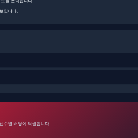
 기여도를 분석합니다.
보입니다.
선수별 배당이 탁월합니다.