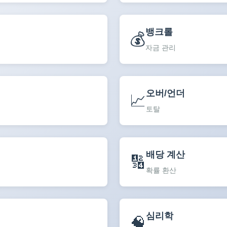
뱅크롤
💰
자금 관리
오버/언더
📈
토탈
배당 계산
🔢
확률 환산
심리학
🧠