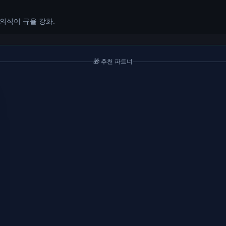
의식이 규율 강화.
🎁 추천 파트너