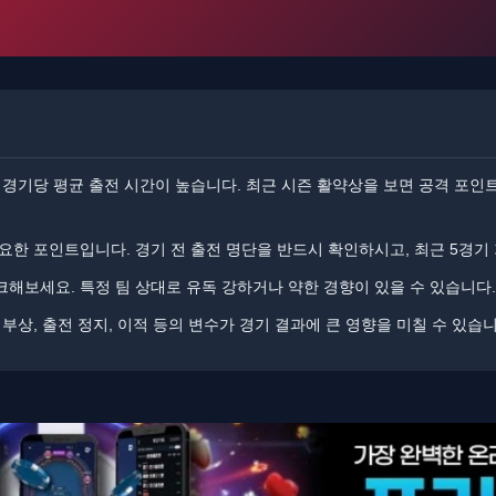
경기당 평균 출전 시간이 높습니다. ​​최근 시즌 활약상을 보면 공격 포인
요한 포인트입니다. 경기 전 출전 명단을 반드시 확인하시고, 최근 5경기
보세요. ​​특정 팀 상대로 유독 강하거나 약한 경향이 있을 수 있습니다.
​부상, 출전 정지, 이적 등의 변수가 경기 결과에 큰 영향을 미칠 수 있습니