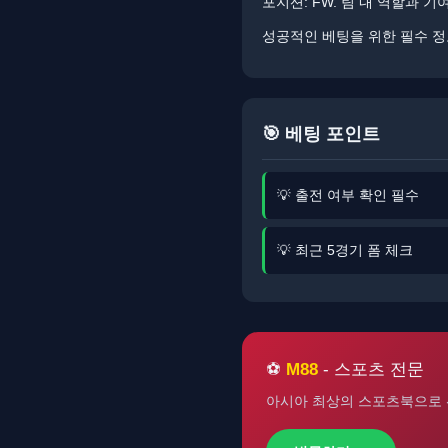
포지션: FW. ​​팀 내 역할과
성공적인 베팅을 위한 필수 정
🎯 베팅 포인트
💡 출전 여부 확인 필수
💡 최근 5경기 폼 체크
⚽
M88
- 스포츠 전문
아시아 최상의 스포츠북으로 