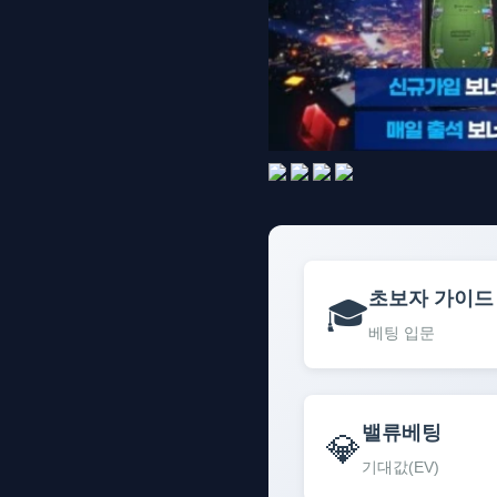
초보자 가이드
🎓
베팅 입문
밸류베팅
💎
기대값(EV)