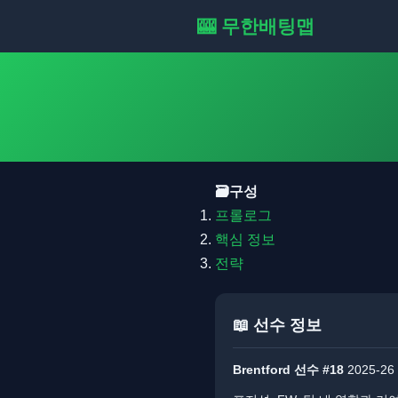
🎰 무한배팅맵
🗃️구성
프롤로그
핵심 정보
전략
📖 선수 정보
Brentford 선수 #18
2025-2