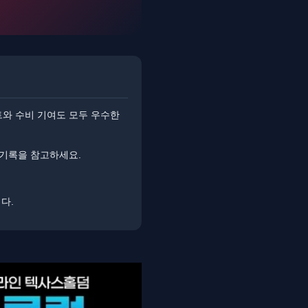
트와 수비 기여도 모두 우수한
 기록을 참고하세요.
다.