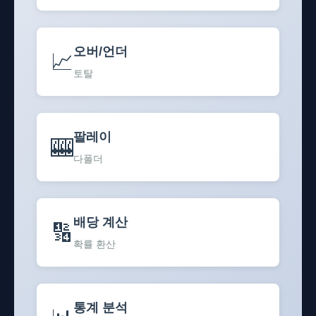
오버/언더
📈
토탈
팔레이
🎰
다폴더
배당 계산
🔢
확률 환산
통계 분석