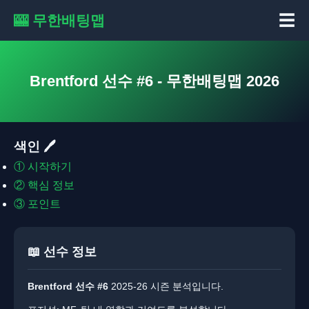
☰
🎰 무한배팅맵
Brentford 선수 #6 - 무한배팅맵 2026
색인 🖊️
①
시작하기
②
핵심 정보
③
포인트
📖 선수 정보
Brentford 선수 #6
2025-26 시즌 분석입니다.