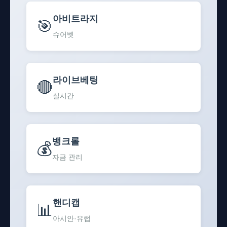
아비트라지
🎯
슈어벳
라이브베팅
🔴
실시간
뱅크롤
💰
자금 관리
핸디캡
📊
아시안·유럽