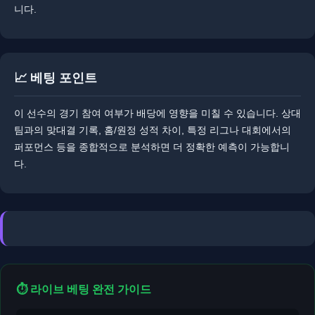
니다.
📈 베팅 포인트
이 선수의 경기 참여 여부가 배당에 영향을 미칠 수 있습니다. ​​상대
팀과의 맞대결 기록, 홈/원정 성적 차이, 특정 리그나 대회에서의
퍼포먼스 등을 종합적으로 분석하면 더 정확한 예측이 가능합니
다.
⏱️ 라이브 베팅 완전 가이드