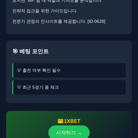
포지션: MF. ​​팀 내 역할과 기여도를 분석합니다.
전략적 접근을 위한 가이드입니다.
전문가 관점의 인사이트를 제공합니다. [ID:0628]
🎯 베팅 포인트
💡 출전 여부 확인 필수
💡 최근 5경기 폼 체크
🎰 1XBET
시작하기 →