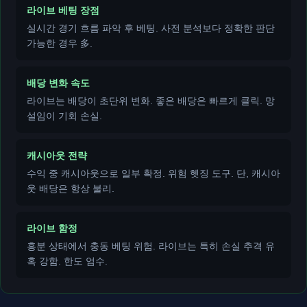
라이브 베팅 장점
실시간 경기 흐름 파악 후 베팅. 사전 분석보다 정확한 판단
가능한 경우 多.
배당 변화 속도
라이브는 배당이 초단위 변화. 좋은 배당은 빠르게 클릭. 망
설임이 기회 손실.
캐시아웃 전략
수익 중 캐시아웃으로 일부 확정. 위험 헷징 도구. 단, 캐시아
웃 배당은 항상 불리.
라이브 함정
흥분 상태에서 충동 베팅 위험. 라이브는 특히 손실 추격 유
혹 강함. 한도 엄수.