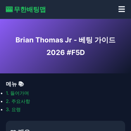
🎰 무한배팅맵
☰
Brian Thomas Jr - 베팅 가이드
2026 #F5D
메뉴 📚
1.
들어가며
2.
주요사항
3.
요령