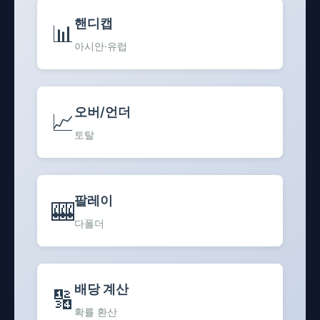
핸디캡
📊
아시안·유럽
오버/언더
📈
토탈
팔레이
🎰
다폴더
배당 계산
🔢
확률 환산