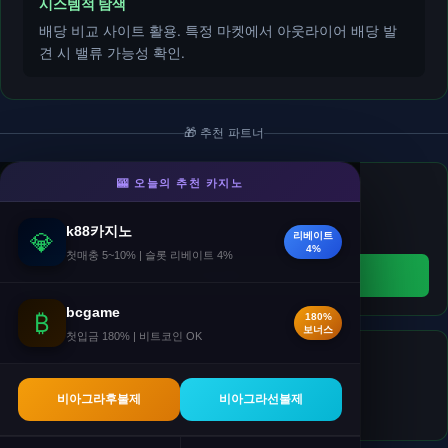
시스템적 탐색
배당 비교 사이트 활용. 특정 마켓에서 아웃라이어 배당 발
견 시 밸류 가능성 확인.
🎁 추천 파트너
🎰 오늘의 추천 카지노
bcgame
- 스포츠베팅
입금 보너스 180% (첫 입금 보너스)
k88카지노
💎
리베이트
🎁 보너스 가치 최대 1 BTC)
4%
첫매충 5~10% | 슬롯 리베이트 4%
가입하기
bcgame
₿
180%
보너스
첫입금 180% | 비트코인 OK
카심바슬롯
- 슬롯
첫입금 20% · 매일첫입금 +5% · 10년 무사고.
비아그라후불제
비아그라선불제
🎁 첫입금 20%