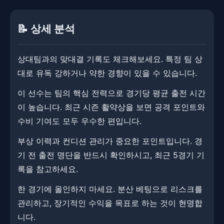
📝 상세 분석
상대팀과의 맞대결 기록도 체크해보세요. 특정 팀 상
대로 유독 강하거나 약한 경향이 있을 수 있습니다.
이 선수는 팀의 핵심 전력으로 경기당 평균 출전 시간
이 높습니다. 최근 시즌 활약상을 보면 공격 포인트와
수비 기여도 모두 우수한 편입니다.
부상 이력과 컨디션 관리가 중요한 포인트입니다. 경
기 전 출전 명단을 반드시 확인하시고, 최근 5경기 기
록을 참고하세요.
한 경기에 올인하지 마세요. 분산 베팅으로 리스크를
관리하고, 장기적인 수익을 목표로 하는 것이 현명합
니다.