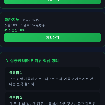
라카지노
- 온라인카지노
첫충 30% · 이벤트 5% 진행중.
🎁 첫충전 30%
가입하기
🏅 성공한 베터 인터뷰 핵심 정리
공통점 1
모든 베팅 기록하고 주기적으로 분석. 기록 없이는 개선 없
다는 원칙 철저히.
공통점 2
한 두 개 리그/마켓 전문가. 폭넓게 얕은 것보다 좁고 깊은 전