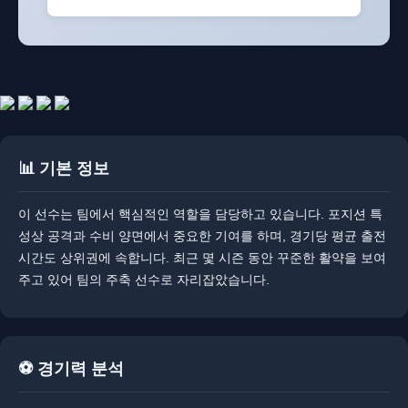
📊 기본 정보
이 선수는 팀에서 핵심적인 역할을 담당하고 있습니다. ​포지션 특
성상 공격과 수비 양면에서 중요한 기여를 하며, 경기당 평균 출전
시간도 상위권에 속합니다. 최근 몇 시즌 동안 꾸준한 활약을 보여
주고 있어 팀의 주축 선수로 자리잡았습니다.
⚽ 경기력 분석