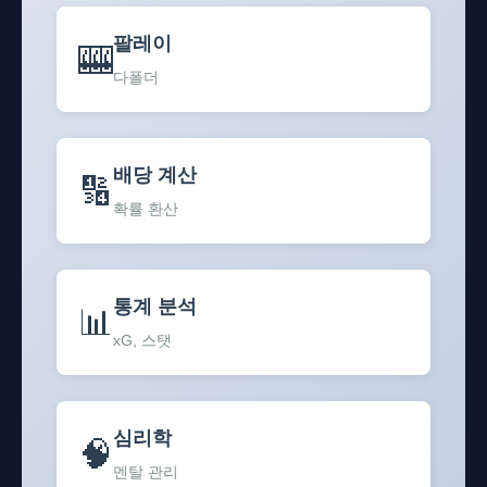
팔레이
🎰
다폴더
배당 계산
🔢
확률 환산
통계 분석
📊
xG, 스탯
심리학
🧠
멘탈 관리