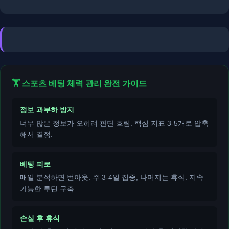
🏋️ 스포츠 베팅 체력 관리 완전 가이드
정보 과부하 방지
너무 많은 정보가 오히려 판단 흐림. 핵심 지표 3-5개로 압축
해서 결정.
베팅 피로
매일 분석하면 번아웃. 주 3-4일 집중, 나머지는 휴식. 지속
가능한 루틴 구축.
손실 후 휴식