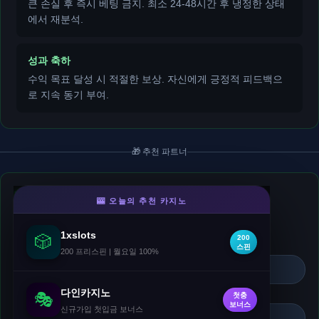
큰 손실 후 즉시 베팅 금지. 최소 24-48시간 후 냉정한 상태
에서 재분석.
성과 축하
수익 목표 달성 시 적절한 보상. 자신에게 긍정적 피드백으
로 지속 동기 부여.
🎁 추천 파트너
라이징슬롯
- 슬롯
🎰 오늘의 추천 카지노
첫충 50% · 매충 20% · 재충전 10% 추가 보너스.
🎁 첫충전 50%
1xslots
🎲
200
·
스핀
200 프리스핀 | 월요일 100%
Bayern #15 - 무한배팅맵 2026
다인카지노
· ·
🎭
첫충
보너스
신규가입 첫입금 보너스
유데나필 회복위해 - 비아센터