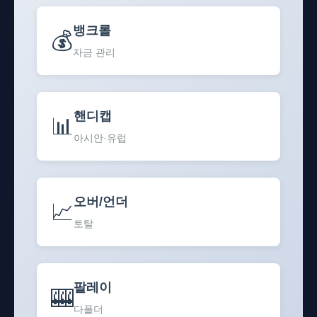
뱅크롤
💰
자금 관리
핸디캡
📊
아시안·유럽
오버/언더
📈
토탈
팔레이
🎰
다폴더