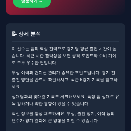
방문하기 →
📝 상세 분석
이 선수는 팀의 핵심 전력으로 경기당 평균 출전 시간이 높
습니다. ​​최근 시즌 활약상을 보면 공격 포인트와 수비 기여
도 모두 우수한 편입니다.
부상 이력과 컨디션 관리가 중요한 포인트입니다. 경기 전
출전 명단을 반드시 확인하시고, 최근 5경기 기록을 참고하
세요.
상대팀과의 맞대결 기록도 체크해보세요. ​​특정 팀 상대로 유
독 강하거나 약한 경향이 있을 수 있습니다.
최신 정보를 항상 체크하세요. ​​부상, 출전 정지, 이적 등의
변수가 경기 결과에 큰 영향을 미칠 수 있습니다.