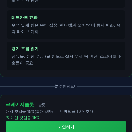
오버 전환 판단.
레드카드 효과
수적 열세 팀은 수비 집중. 핸디캡과 오버/언더 동시 변화. 즉
각 라이브 기회.
경기 흐름 읽기
점유율, 슈팅 수, 파울 빈도로 실제 우세 팀 판단. 스코어보다
흐름이 중요.
🎁 추천 파트너
크레이지슬롯
- 슬롯
매일 첫입금 15%(최대50만) · 두번째입금 10% 추가.
🎁 매일 첫입금 15%
가입하기