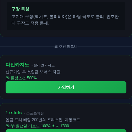
구장 특성
고지대 구장(멕시코, 볼리비아)은 타팀 극도로 불리. 인조잔
디 구장도 적응 문제.
🎁 추천 파트너
다인카지노
- 온라인카지노
신규가입 후 첫입금 보너스 지급.
🎁 롤링조건 500%
가입하기
1xslots
- 스포츠베팅
입금 프리 베팅 200번의 프리스핀. 자동코드
🎁 🎲 월요일 리로드 100% 최대 €300