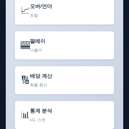
오버/언더
📈
토탈
팔레이
🎰
다폴더
배당 계산
🔢
확률 환산
통계 분석
📊
xG, 스탯