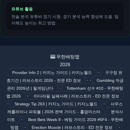
유튜브 활용
전술 분석 유튜버 정기 시청. 경기 분석 능력 향상에 도움. 팀
이해도 높이는 최고 방법.
🎰 무한배팅맵
2026
·
Provider Info 2 | 카지노 가이드 | 카지노월드
구구정 유
· ·
효기간 | 러브스토리 2026 - 전문 ED 정보
Gambling 자금
·
관리 2026년 | 릴게임난다
Tottenham 선수 #10 - 무한배팅
·
맵 2026
타다라필 실패사례 | 러브스토리 - ED 전문 정보
·
·
Strategy Tip 263 | 카지노 가이드 | 카지노월드
사우스
캐롤라이나 파워볼 | 2026 완벽 가이드 - 홀덤마스터
분석사
·
이트
Best Bets Week 8 - 베팅 가이드 2026 #5F4 - 무한배
·
·
팅맵
Erection Muscle | 러브스토리 - ED 전문 정보