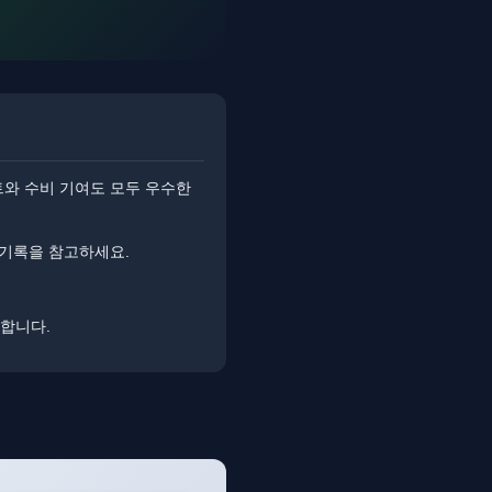
트와 수비 기여도 모두 우수한
 기록을 참고하세요.
명합니다.