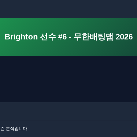
Brighton 선수 #6 - 무한배팅맵 2026
 시즌 분석입니다.