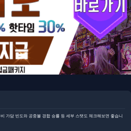
​수비 가담 빈도와 공중볼 경합 승률 등 세부 스탯도 체크해보면 좋습니