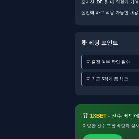
포지션: DF. ​​팀 내 역할과 
실전에 바로 적용 가능한 내용
🎯 베팅 포인트
💡 출전 여부 확인 필수
💡 최근 5경기 폼 체크
🏆
1XBET
- 선수 베팅
다양한 선수 프롭 베팅과 실