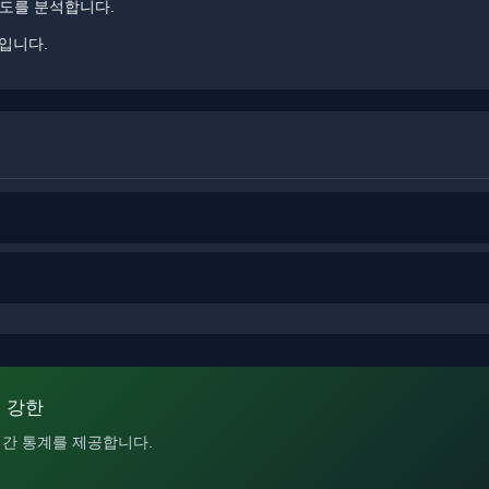
기여도를 분석합니다.
입니다.
에 강한
시간 통계를 제공합니다.