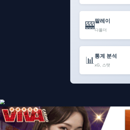
팔레이
🎰
다폴더
통계 분석
📊
xG, 스탯