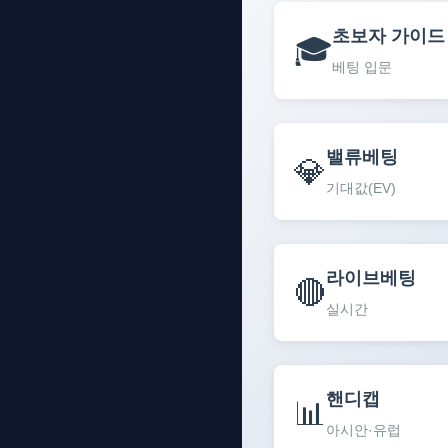
초보자 가이드
🎓
베팅 입문
밸류베팅
💎
기대값(EV)
라이브베팅
🔴
실시간
핸디캡
📊
아시안·유럽