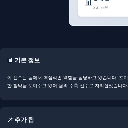
📊
xG, 스탯
📊 기본 정보
이 선수는 팀에서 핵심적인 역할을 담당하고 있습니다. ​포지
한 활약을 보여주고 있어 팀의 주축 선수로 자리잡았습니다.
📌 추가 팁