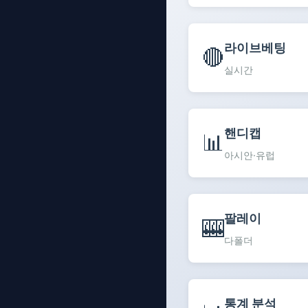
라이브베팅
🔴
실시간
핸디캡
📊
아시안·유럽
팔레이
🎰
다폴더
통계 분석