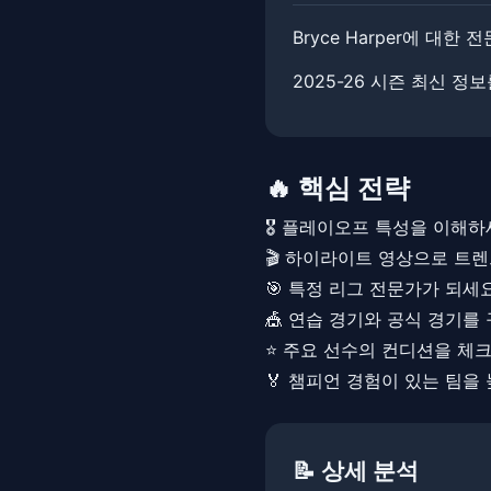
Bryce Harper에 대한 
2025-26 시즌 최신 
🔥 핵심 전략
🎖️ 플레이오프 특성을 이해
🎬 하이라이트 영상으로 트
🎯 특정 리그 전문가가 되세
🎪 연습 경기와 공식 경기를
⭐ 주요 선수의 컨디션을 체
🏅 챔피언 경험이 있는 팀을
📝 상세 분석