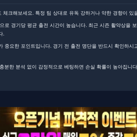
 체크해보세요. 특정 팀 상대로 유독 강하거나 약한 경향이 있을
으로 경기당 평균 출전 시간이 높습니다. 최근 시즌 활약상을 
다.
 중요한 포인트입니다. ​​경기 전 출전 명단을 반드시 확인하시고
 충분한 분석 없이 감정적으로 베팅하면 손실 확률이 높아집니다