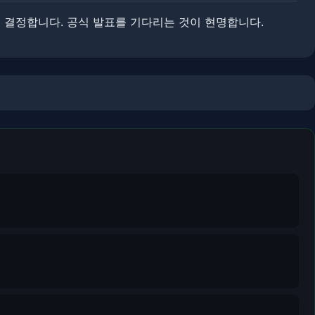
을 결정합니다. 공식 발표를 기다리는 것이 현명합니다.