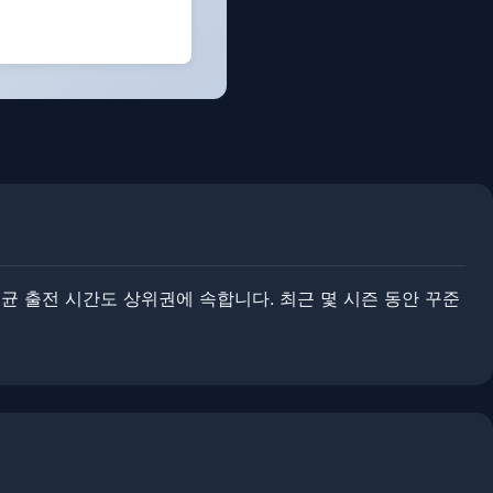
균 출전 시간도 상위권에 속합니다. ​최근 몇 시즌 동안 꾸준