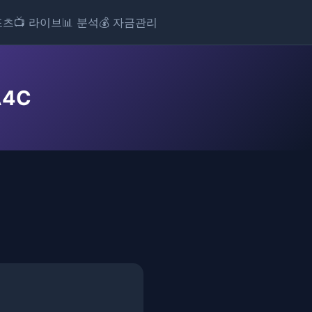
포츠
📺 라이브
📊 분석
💰 자금관리
A4C