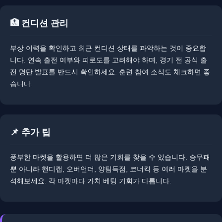
🏥 컨디션 관리
부상 이력을 확인하고 최근 컨디션 상태를 파악하는 것이 중요합
니다. ​​연속 출전 여부와 피로도를 고려해야 하며, 경기 전 공식 출
전 명단 발표를 반드시 확인하세요. ​훈련 참여 소식도 체크하면 좋
습니다.
📌 추가 팁
풍부한 마켓을 활용하면 더 많은 기회를 찾을 수 있습니다. ​​승무패
뿐 아니라 핸디캡, 오버언더, 양팀득점, 코너킥 등 여러 마켓을 분
석해보세요. ​​각 마켓마다 가치 베팅 기회가 다릅니다.