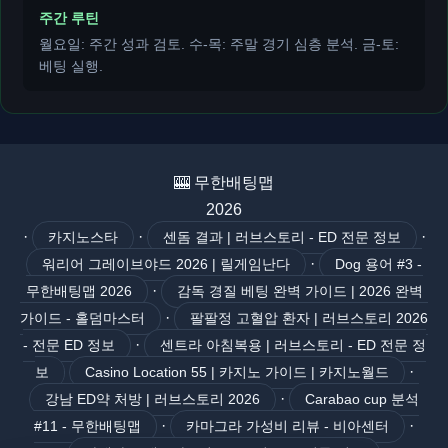
주간 루틴
월요일: 주간 성과 검토. 수-목: 주말 경기 심층 분석. 금-토:
베팅 실행.
🎰 무한배팅맵
2026
·
·
·
카지노스타
센돔 결과 | 러브스토리 - ED 전문 정보
·
워리어 그레이브야드 2026 | 릴게임난다
Dog 용어 #3 -
·
무한배팅맵 2026
감독 경질 베팅 완벽 가이드 | 2026 완벽
·
가이드 - 홀덤마스터
팔팔정 고혈압 환자 | 러브스토리 2026
·
- 전문 ED 정보
센트라 아침복용 | 러브스토리 - ED 전문 정
·
보
Casino Location 55 | 카지노 가이드 | 카지노월드
·
강남 ED약 처방 | 러브스토리 2026
Carabao cup 분석
·
·
#11 - 무한배팅맵
카마그라 가성비 리뷰 - 비아센터