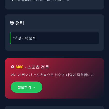
🎯 전략
💡 경기력 분석
⚽
M88
- 스포츠 전문
아시아 뛰어난 스포츠북으로 선수별 배당이 탁월합니다.
방문하기 →