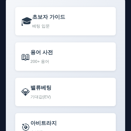
초보자 가이드
🎓
베팅 입문
용어 사전
📖
200+ 용어
밸류베팅
💎
기대값(EV)
아비트라지
🎯