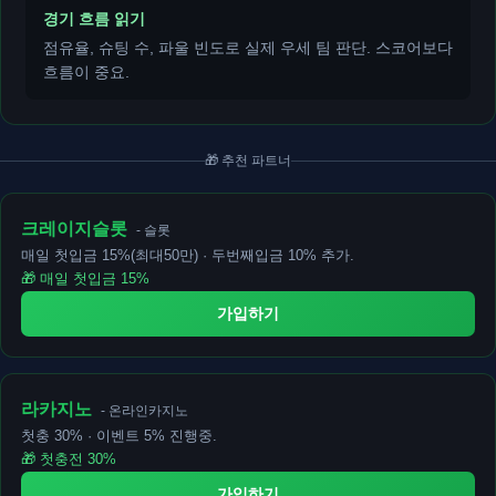
경기 흐름 읽기
점유율, 슈팅 수, 파울 빈도로 실제 우세 팀 판단. 스코어보다
흐름이 중요.
🎁 추천 파트너
크레이지슬롯
- 슬롯
매일 첫입금 15%(최대50만) · 두번째입금 10% 추가.
🎁 매일 첫입금 15%
가입하기
라카지노
- 온라인카지노
첫충 30% · 이벤트 5% 진행중.
🎁 첫충전 30%
가입하기