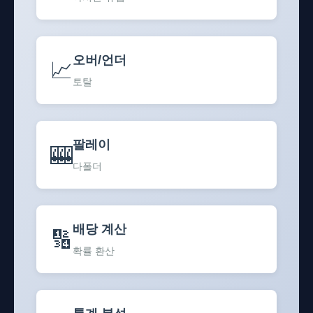
오버/언더
📈
토탈
팔레이
🎰
다폴더
배당 계산
🔢
확률 환산