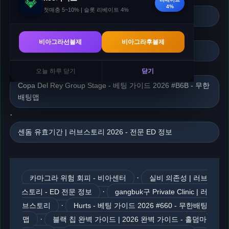
💎
4%
첫매충 5~10% | 슬롯 리베이트 4%
Starquest Megaways BTG | 릴게임난다
· ·
비아그라선불제
비아그라후불제
Ruby Tuesday 슬롯 | 2026 완벽 가이드 - 홀덤마스터
·
오늘 하루 닫기
닫기
Copa Del Rey Group Stage - 베팅 가이드 2026 #B6B - 무한
배팅맵
·
센돔 유효기간 | 러브스토리 2026 - 전문 ED 정보
·
카마그라 위험 회피 - 비아센터
실비 의존성 | 러브
·
스토리 - ED 전문 정보
gangbuk구 Private Clinic | 러
·
브스토리
Hurts - 베팅 가이드 2026 #660 - 무한배팅
·
맵
블랙 칩 완벽 가이드 | 2026 완벽 가이드 - 홀덤마