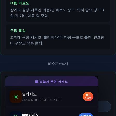
여행 피로도
장거리 원정(대륙간 이동)은 피로도 증가. 특히 중요 경기 3
일 전 이내 이동 팀 주의.
구장 특성
고지대 구장(멕시코, 볼리비아)은 타팀 극도로 불리. 인조잔
디 구장도 적응 문제.
🎁 추천 파트너
라이징슬롯
- 슬롯
🎰 오늘의 추천 카지노
첫충 50% · 매충 20% · 재충전 10% 추가 보너스.
🎁 첫충전 50%
솔카지노
☀️
콤프
·
0.6%
개인롤링 콤프 0.6% | 신규쿠폰
킹 투 수티드 (K2s) | 2026 완벽 가이드 - 홀덤마스터
k88카지노
·
리베이트