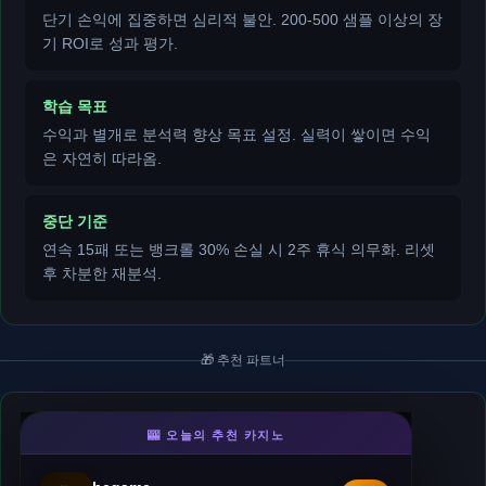
단기 손익에 집중하면 심리적 불안. 200-500 샘플 이상의 장
기 ROI로 성과 평가.
학습 목표
수익과 별개로 분석력 향상 목표 설정. 실력이 쌓이면 수익
은 자연히 따라옴.
중단 기준
연속 15패 또는 뱅크롤 30% 손실 시 2주 휴식 의무화. 리셋
후 차분한 재분석.
🎁 추천 파트너
크레이지슬롯
- 슬롯
🎰 오늘의 추천 카지노
매일 첫입금 15%(최대50만) · 두번째입금 10% 추가.
🎁 매일 첫입금 15%