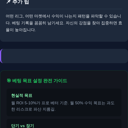
📌 추가 팁
​어떤 리그, 어떤 마켓에서 수익이 나는지 패턴을 파악할 수 있습니
다. 베팅 기록을 꼼꼼히 남기세요. ​자신의 강점을 찾아 집중하면 효
율이 높아집니다.
🎯 베팅 목표 설정 완전 가이드
현실적 목표
월 ROI 5-10%가 프로 베터 기준. 월 50% 수익 목표는 과도
한 리스크로 파산 지름길.
단기 vs 장기