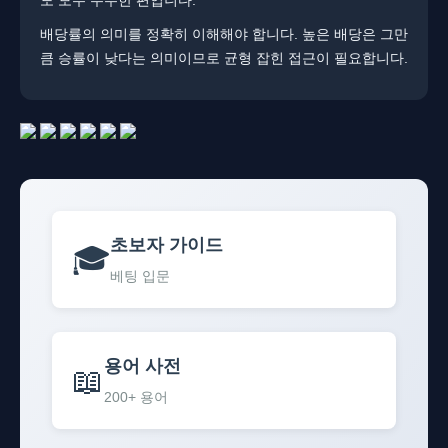
도 모두 우수한 편입니다.
배당률의 의미를 정확히 이해해야 합니다. 높은 배당은 그만
큼 승률이 낮다는 의미이므로 균형 잡힌 접근이 필요합니다.
초보자 가이드
🎓
베팅 입문
용어 사전
📖
200+ 용어