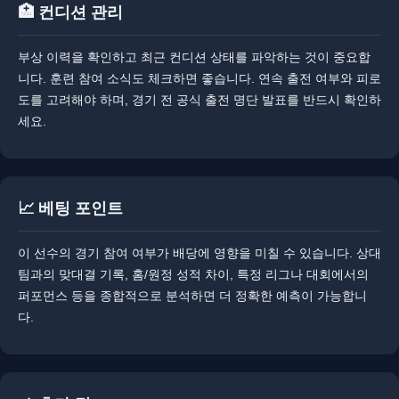
🏥 컨디션 관리
부상 이력을 확인하고 최근 컨디션 상태를 파악하는 것이 중요합
니다. ​훈련 참여 소식도 체크하면 좋습니다. ​연속 출전 여부와 피로
도를 고려해야 하며, 경기 전 공식 출전 명단 발표를 반드시 확인하
세요.
📈 베팅 포인트
이 선수의 경기 참여 여부가 배당에 영향을 미칠 수 있습니다. ​상대
팀과의 맞대결 기록, 홈/원정 성적 차이, 특정 리그나 대회에서의
퍼포먼스 등을 종합적으로 분석하면 더 정확한 예측이 가능합니
다.