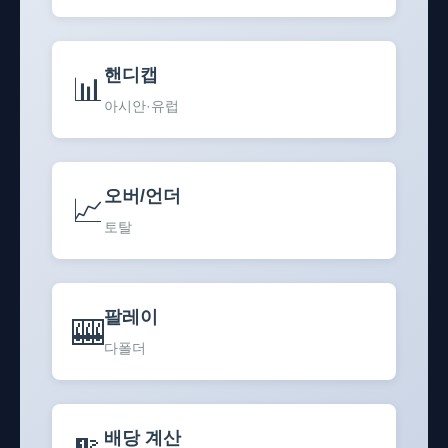
핸디캡
📊
아시안·유럽
오버/언더
📈
토탈
팔레이
🎰
다폴더
배당 계산