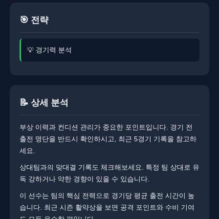
🎯 전략
💡 경기력 분석
📝 상세 분석
부상 이력과 컨디션 관리가 중요한 포인트입니다. 경기 전
출전 명단을 반드시 확인하시고, 최근 5경기 기록을 참고하
세요.
상대팀과의 맞대결 기록도 체크해보세요. 특정 팀 상대로 유
독 강하거나 약한 경향이 있을 수 있습니다.
이 선수는 팀의 핵심 전력으로 경기당 평균 출전 시간이 높
습니다. ​​최근 시즌 활약상을 보면 공격 포인트와 수비 기여