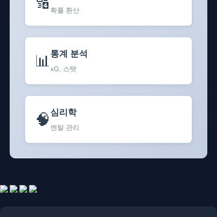
🔢
확률 환산
통계 분석
📊
xG, 스탯
심리학
🧠
멘탈 관리