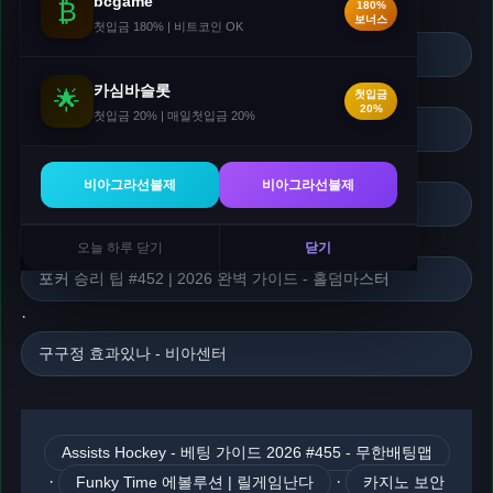
bcgame
₿
180%
·
보너스
첫입금 180% | 비트코인 OK
강남 센포스 구매 가이드 - 비아센터
카심바슬롯
·
🌟
첫입금
20%
첫입금 20% | 매일첫입금 20%
Might Of Ra 가이드 | 릴게임난다
·
비아그라선불제
비아그라선불제
유데나필 성공률 | 러브스토리 - ED 전문 정보
·
오늘 하루 닫기
닫기
포커 승리 팁 #452 | 2026 완벽 가이드 - 홀덤마스터
·
구구정 효과있나 - 비아센터
Assists Hockey - 베팅 가이드 2026 #455 - 무한배팅맵
·
·
Funky Time 에볼루션 | 릴게임난다
카지노 보안