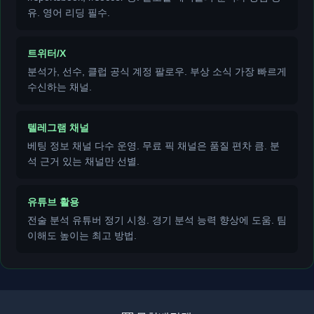
유. 영어 리딩 필수.
트위터/X
분석가, 선수, 클럽 공식 계정 팔로우. 부상 소식 가장 빠르게
수신하는 채널.
텔레그램 채널
베팅 정보 채널 다수 운영. 무료 픽 채널은 품질 편차 큼. 분
석 근거 있는 채널만 선별.
유튜브 활용
전술 분석 유튜버 정기 시청. 경기 분석 능력 향상에 도움. 팀
이해도 높이는 최고 방법.