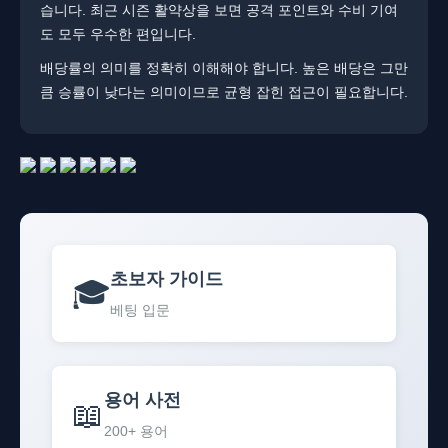
습니다. ​​최근 시즌 활약상을 보면 공격 포인트와 수비 기여
도 모두 우수한 편입니다.
배당률의 의미를 정확히 이해해야 합니다. ​높은 배당은 그만
큼 승률이 낮다는 의미이므로 균형 잡힌 접근이 필요합니다.
초보자 가이드
🎓
베팅 입문
용어 사전
📖
200+ 용어