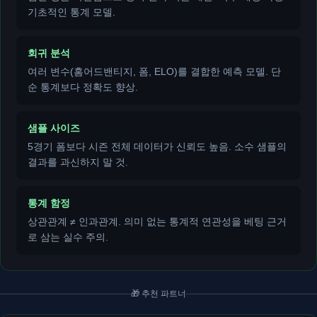
기초적인 통계 모델.
회귀 분석
여러 변수(홈어드밴티지, 폼, ELO)를 결합한 예측 모델. 단
순 통계보다 정확도 향상.
샘플 사이즈
5경기 폼보다 시즌 전체 데이터가 신뢰도 높음. 소수 샘플의
결과를 과신하지 말 것.
통계 함정
상관관계 ≠ 인과관계. 의미 없는 통계적 연관성을 베팅 근거
로 삼는 실수 주의.
🎁 추천 파트너