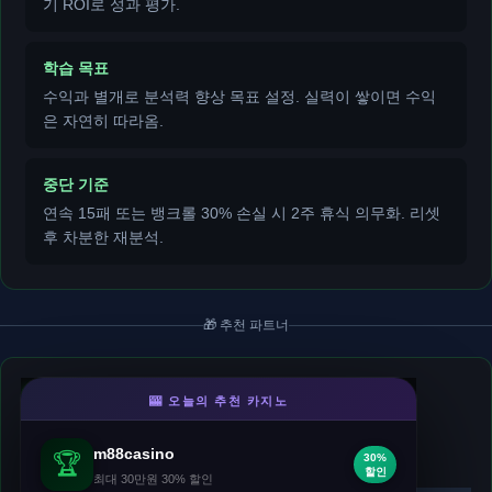
기 ROI로 성과 평가.
학습 목표
수익과 별개로 분석력 향상 목표 설정. 실력이 쌓이면 수익
은 자연히 따라옴.
중단 기준
연속 15패 또는 뱅크롤 30% 손실 시 2주 휴식 의무화. 리셋
후 차분한 재분석.
🎁 추천 파트너
솔카지노
- 카지노/베팅
🎰 오늘의 추천 카지노
개인롤링 콤프 0.6% · 신규회원 가입쿠폰 지급.
🎁 신규 가입쿠폰
m88casino
🏆
30%
할인
최대 30만원 30% 할인