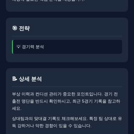
🎯 전략
💡 경기력 분석
📝 상세 분석
부상 이력과 컨디션 관리가 중요한 포인트입니다. ​​경기 전
출전 명단을 반드시 확인하시고, 최근 5경기 기록을 참고하
세요.
상대팀과의 맞대결 기록도 체크해보세요. ​특정 팀 상대로 유
독 강하거나 약한 경향이 있을 수 있습니다.