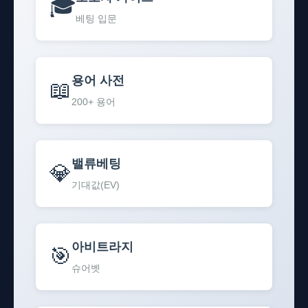
🎓
베팅 입문
용어 사전
📖
200+ 용어
밸류베팅
💎
기대값(EV)
아비트라지
🎯
슈어벳