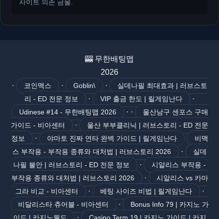
사이트 의존 금물.
🎰 무한배팅맵
2026
·
·
·
코인맥스
Goblin\
실데나필 최대효과 | 러브스토
·
·
리 - ED 전문 정보
VIP 출금 한도 | 릴게임난다
· ·
Udinese #14 - 무한배팅맵 2026
울산남구 센포스 구매
·
가이드 - 비아센터
울산 부부클리닉 | 러브스토리 - ED 전문
·
정보
야마토 진짜 연타 완벽 가이드 | 릴게임난다
비맥
·
스 부작용 - 부작용 종류와 대처법 | 러브스토리 2026
실데
·
나필 불안 | 러브스토리 - ED 전문 정보
시알리스 부작용 -
·
부작용 종류와 대처법 | 러브스토리 2026
시알리스 vs 카마
·
·
그라 비교 - 비아센터
베팅 사이즈 비법 | 릴게임난다
·
비달리스타 츄어블 - 비아센터
Bonus Info 79 | 카지노 가
·
이드 | 카지노월드
Casino Term 19 | 카지노 가이드 | 카지