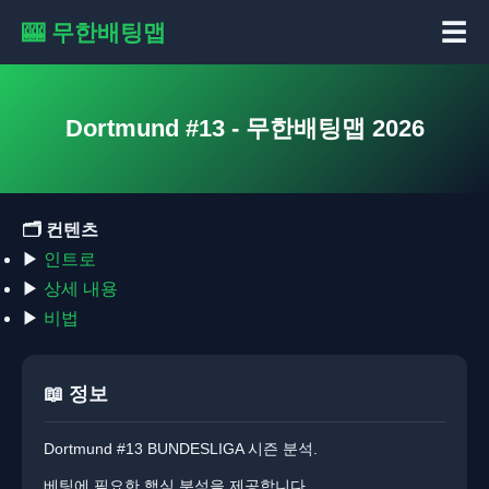
☰
🎰 무한배팅맵
Dortmund #13 - 무한배팅맵 2026
🗂️ 컨텐츠
▶
인트로
▶
상세 내용
▶
비법
📖 정보
Dortmund #13 BUNDESLIGA 시즌 분석.
베팅에 필요한 핵심 분석을 제공합니다.