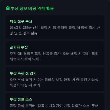
🏥 부상 정보 베팅 완전 활용
핵심 선수 부상
팀 xG의 25%+ 선수 결장 시 팀 공격력 급락. 배당에 즉시 반
영 안 된 경우 밸류.
골키퍼 부상
주전 GK 결장은 득점 허용률 증가. 오버 베팅 시 고려. 특히
세트피스 수비 약화.
부상 복귀 첫 경기
오랜 부상 복귀 선수는 풀타임 보장 안됨. 제한 출전 가능성.
득점자 베팅 시 주의.
부상 정보 소스
클럽 공식 트위터, 감독 기자회견이 가장 정확한 소스. 루머