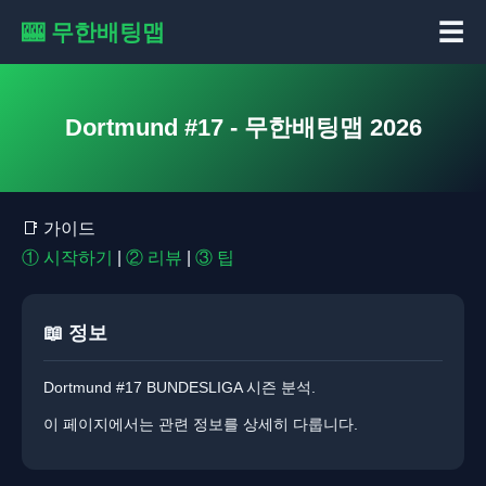
☰
🎰 무한배팅맵
Dortmund #17 - 무한배팅맵 2026
📑 가이드
① 시작하기
|
② 리뷰
|
③ 팁
📖 정보
Dortmund #17 BUNDESLIGA 시즌 분석.
이 페이지에서는 관련 정보를 상세히 다룹니다.