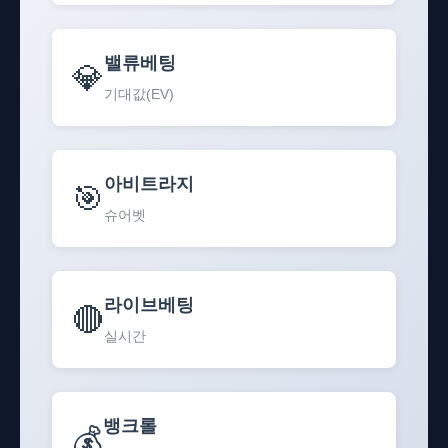
밸류베팅
💎
기대값(EV)
아비트라지
🎯
슈어벳
라이브베팅
🔴
실시간
뱅크롤
💰