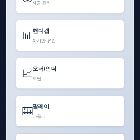
자금 관리
핸디캡
📊
아시안·유럽
오버/언더
📈
토탈
팔레이
🎰
다폴더