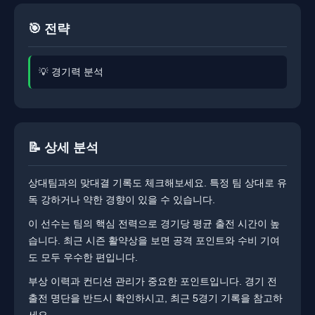
🎯 전략
💡 경기력 분석
📝 상세 분석
상대팀과의 맞대결 기록도 체크해보세요. 특정 팀 상대로 유
독 강하거나 약한 경향이 있을 수 있습니다.
이 선수는 팀의 핵심 전력으로 경기당 평균 출전 시간이 높
습니다. ​최근 시즌 활약상을 보면 공격 포인트와 수비 기여
도 모두 우수한 편입니다.
부상 이력과 컨디션 관리가 중요한 포인트입니다. 경기 전
출전 명단을 반드시 확인하시고, 최근 5경기 기록을 참고하