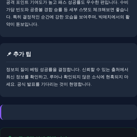
공격 포인트 기여도가 높고 패스 성공률도 우수한 편입니다. 수비
가담 빈도와 공중볼 경합 승률 등 세부 스탯도 체크해보면 좋습니
다. ​​특히 결정적인 순간에 강한 모습을 보여주며, 빅매치에서의 활
약이 돋보입니다.
📌 추가 팁
정보의 질이 베팅 성공률을 결정합니다. ​​신뢰할 수 있는 출처에서
최신 정보를 확인하고, 루머나 확인되지 않은 소식에 현혹되지 마
세요. ​​공식 발표를 기다리는 것이 현명합니다.