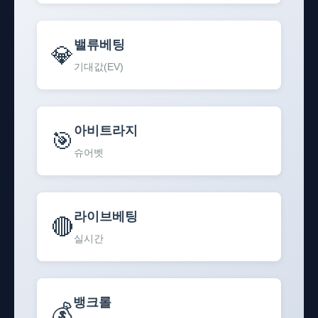
밸류베팅
💎
기대값(EV)
아비트라지
🎯
슈어벳
라이브베팅
🔴
실시간
뱅크롤
💰