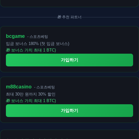
🎁 추천 파트너
bcgame
- 스포츠베팅
입금 보너스 180% (첫 입금 보너스)
🎁 보너스 가치 최대 1 BTC)
가입하기
m88casino
- 스포츠베팅
최대 30만 원까지 30% 할인
🎁 보너스 가치 최대 1 BTC)
가입하기