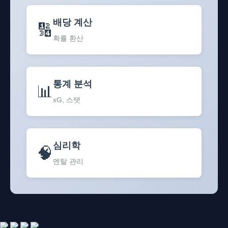
배당 계산
🔢
확률 환산
통계 분석
📊
xG, 스탯
심리학
🧠
멘탈 관리