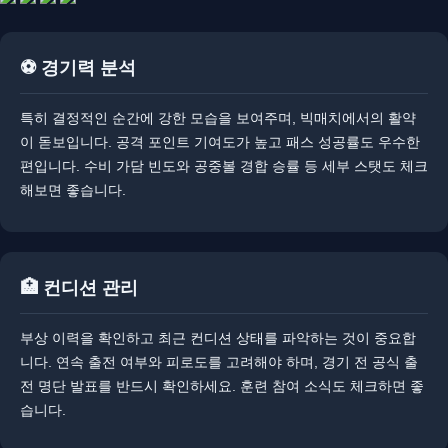
⚽ 경기력 분석
​특히 결정적인 순간에 강한 모습을 보여주며, 빅매치에서의 활약
이 돋보입니다. 공격 포인트 기여도가 높고 패스 성공률도 우수한
편입니다. ​​수비 가담 빈도와 공중볼 경합 승률 등 세부 스탯도 체크
해보면 좋습니다.
🏥 컨디션 관리
부상 이력을 확인하고 최근 컨디션 상태를 파악하는 것이 중요합
니다. ​연속 출전 여부와 피로도를 고려해야 하며, 경기 전 공식 출
전 명단 발표를 반드시 확인하세요. ​훈련 참여 소식도 체크하면 좋
습니다.