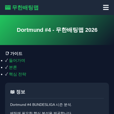
☰
🎰 무한배팅맵
Dortmund #4 - 무한배팅맵 2026
📑 가이드
✓
들어가며
✓
본론
✓
핵심 전략
📖 정보
Dortmund #4 BUNDESLIGA 시즌 분석.
베팅에 필요한 핵심 분석을 제공합니다.