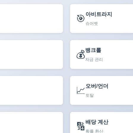
아비트라지
🎯
슈어벳
뱅크롤
💰
자금 관리
오버/언더
📈
토탈
배당 계산
🔢
확률 환산