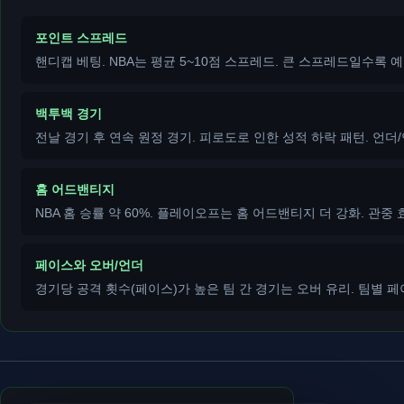
포인트 스프레드
핸디캡 베팅. NBA는 평균 5~10점 스프레드. 큰 스프레드일수록 
백투백 경기
전날 경기 후 연속 원정 경기. 피로도로 인한 성적 하락 패턴. 언더
홈 어드밴티지
NBA 홈 승률 약 60%. 플레이오프는 홈 어드밴티지 더 강화. 관중 
페이스와 오버/언더
경기당 공격 횟수(페이스)가 높은 팀 간 경기는 오버 유리. 팀별 페