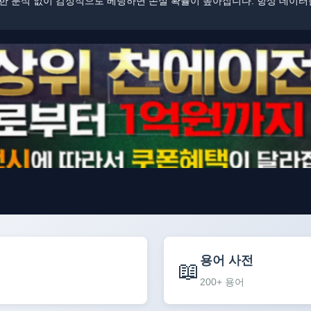
한 분석 없이 감정적으로 베팅하면 손실 확률이 높아집니다. 항상 데이터
용어 사전
📖
200+ 용어