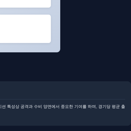
지션 특성상 공격과 수비 양면에서 중요한 기여를 하며, 경기당 평균 출