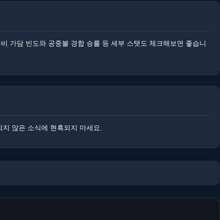
수비 가담 빈도와 공중볼 경합 승률 등 세부 스탯도 체크해보면 좋습니
인되지 않은 소식에 현혹되지 마세요.