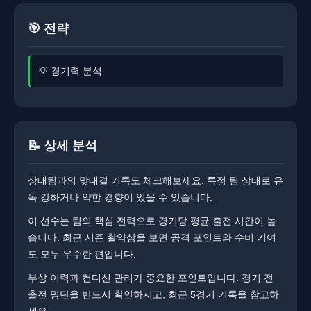
🎯 전략
💡 경기력 분석
📝 상세 분석
상대팀과의 맞대결 기록도 체크해보세요. 특정 팀 상대로 유
독 강하거나 약한 경향이 있을 수 있습니다.
이 선수는 팀의 핵심 전력으로 경기당 평균 출전 시간이 높
습니다. ​최근 시즌 활약상을 보면 공격 포인트와 수비 기여
도 모두 우수한 편입니다.
부상 이력과 컨디션 관리가 중요한 포인트입니다. ​​경기 전
출전 명단을 반드시 확인하시고, 최근 5경기 기록을 참고하