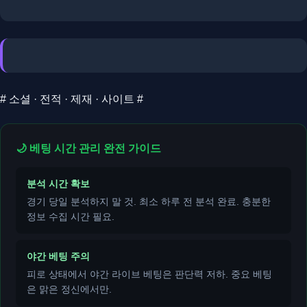
# 소셜 · 전적 · 제재 · 사이트 #
🌙 베팅 시간 관리 완전 가이드
분석 시간 확보
경기 당일 분석하지 말 것. 최소 하루 전 분석 완료. 충분한
정보 수집 시간 필요.
야간 베팅 주의
피로 상태에서 야간 라이브 베팅은 판단력 저하. 중요 베팅
은 맑은 정신에서만.