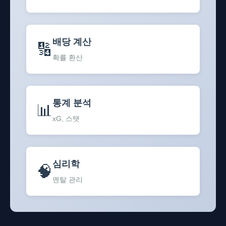
배당 계산
🔢
확률 환산
통계 분석
📊
xG, 스탯
심리학
🧠
멘탈 관리