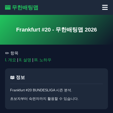
☰
🎰 무한배팅맵
Frankfurt #20 - 무한배팅맵 2026
✏️ 항목
I. 개요
|
II. 설명
|
III. 노하우
📖 정보
Frankfurt #20 BUNDESLIGA 시즌 분석.
초보자부터 숙련자까지 활용할 수 있습니다.