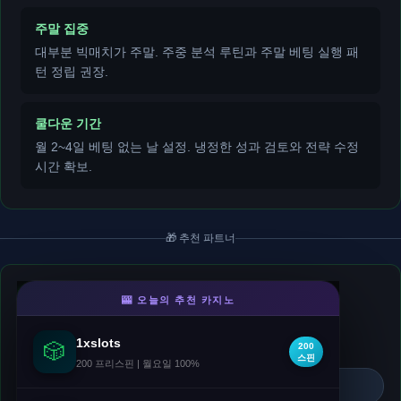
주말 집중
대부분 빅매치가 주말. 주중 분석 루틴과 주말 베팅 실행 패
턴 정립 권장.
쿨다운 기간
월 2~4일 베팅 없는 날 설정. 냉정한 성과 검토와 전략 수정
시간 확보.
🎁 추천 파트너
솔카지노
- 카지노/베팅
🎰 오늘의 추천 카지노
개인롤링 콤프 0.6% · 신규회원 가입쿠폰 지급.
🎁 신규 가입쿠폰
1xslots
🎲
200
·
스핀
200 프리스핀 | 월요일 100%
유데나필 200mg 복용시간 - 비아센터