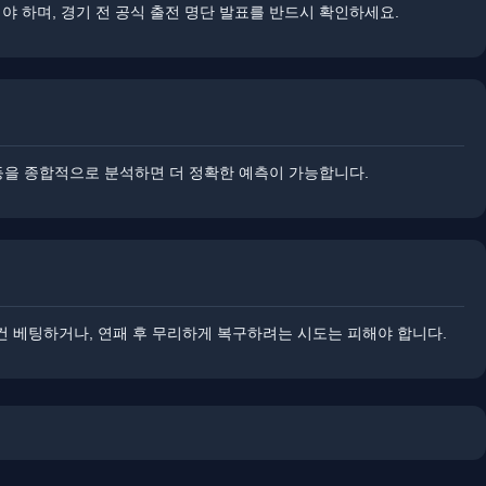
야 하며, 경기 전 공식 출전 명단 발표를 반드시 확인하세요.
 등을 종합적으로 분석하면 더 정확한 예측이 가능합니다.
건 베팅하거나, 연패 후 무리하게 복구하려는 시도는 피해야 합니다.