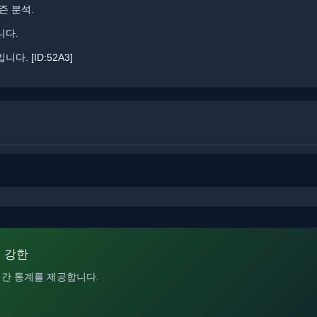
시즌 분석.
니다.
 ​[ID:52A3]
에 강한
시간 통계를 제공합니다.