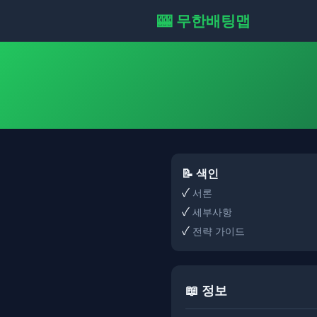
🎰 무한배팅맵
📝 색인
✓
서론
✓
세부사항
✓
전략 가이드
📖 정보