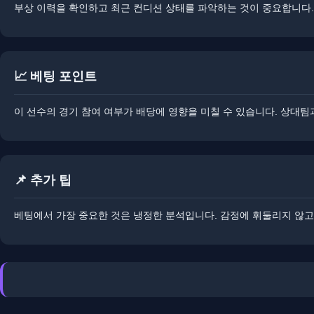
부상 이력을 확인하고 최근 컨디션 상태를 파악하는 것이 중요합니다. 
📈 베팅 포인트
이 선수의 경기 참여 여부가 배당에 영향을 미칠 수 있습니다. 상대팀
📌 추가 팁
베팅에서 가장 중요한 것은 냉정한 분석입니다. ​​감정에 휘둘리지 