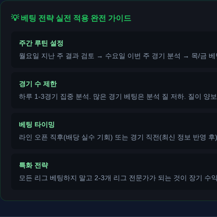
💡 베팅 전략 실전 적용 완전 가이드
주간 루틴 설정
월요일 지난 주 결과 검토 → 수요일 이번 주 경기 분석 → 목/금 베
경기 수 제한
하루 1-3경기 집중 분석. 많은 경기 베팅은 분석 질 저하. 질이 양보
베팅 타이밍
라인 오픈 직후(배당 실수 기회) 또는 경기 직전(최신 정보 반영 후)
특화 전략
모든 리그 베팅하지 말고 2-3개 리그 전문가가 되는 것이 장기 수익