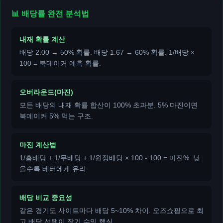
📊 배당률 완전 분석법
내재 확률 계산
배당 2.00 → 50% 확률. 배당 1.67 → 60% 확률. 1/배당 ×
100 = 북메이커 예측 확률.
오버라운드(마진)
모든 배당의 내재 확률 합산이 100% 초과분. 5% 마진이면
북메이커 5% 먹는 구조.
마진 계산법
1/홈배당 + 1/무배당 + 1/원정배당 × 100 - 100 = 마진%. 낮
을수록 베터에게 유리.
배당 비교 중요성
같은 경기도 사이트마다 배당 5~10% 차이. 오즈쇼핑으로 최
고 배당 선택이 장기 수익 핵심.