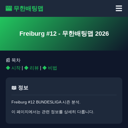
☰
🎰 무한배팅맵
Freiburg #12 - 무한배팅맵 2026
📰 목차
◆ 시작
|
◆ 리뷰
|
◆ 비법
📖 정보
Freiburg #12 BUNDESLIGA 시즌 분석.
이 페이지에서는 관련 정보를 상세히 다룹니다.