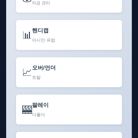
자금 관리
핸디캡
📊
아시안·유럽
오버/언더
📈
토탈
팔레이
🎰
다폴더