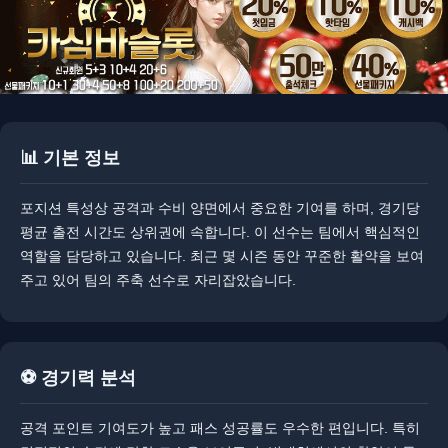
📊 기본 정보
​​포지션 특성상 공격과 수비 양면에서 중요한 기여를 하며, 경기당
평균 출전 시간도 상위권에 속합니다. 이 선수는 팀에서 핵심적인
역할을 담당하고 있습니다. ​​최근 몇 시즌 동안 꾸준한 활약을 보여
주고 있어 팀의 주축 선수로 자리잡았습니다.
⚽ 경기력 분석
공격 포인트 기여도가 높고 패스 성공률도 우수한 편입니다. 특히