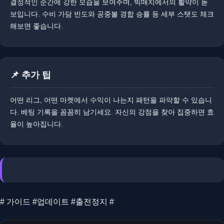
결정적인 순간에 강한 모습을 보여주며, 빅매치에서의 활약이 돋
보입니다. 수비 가담 빈도와 공중볼 경합 승률 등 세부 스탯도 체크
해보면 좋습니다.
📌 추가 팁
​​어떤 리그, 어떤 마켓에서 수익이 나는지 패턴을 파악할 수 있습니
다. 베팅 기록을 꼼꼼히 남기세요. ​자신의 강점을 찾아 집중하면 효
율이 높아집니다.
# 가이드 #업데이트 #출전정지 #