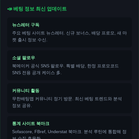
📣 베팅 정보 최신 업데이트
뉴스레터 구독
주요 베팅 사이트 뉴스레터. 신규 보너스, 배당 프로모, 새 마
켓 출시 정보 수신.
소셜 팔로우
북메이커 공식 SNS 팔로우. 특별 배당, 한정 프로모코드
SNS 전용 공개 케이스 多.
커뮤니티 활동
무한배팅맵 커뮤니티 정기 방문. 최신 베팅 트렌드와 분석
정보 공유.
통계 사이트 북마크
Sofascore, FBref, Understat 북마크. 분석 루틴에 통합해 정
보 수집 효율화.