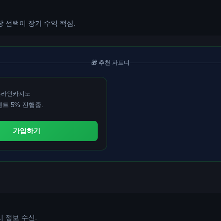
당 선택이 장기 수익 핵심.
🎁 추천 파트너
 온라인카지노
벤트 5% 진행중.
가입하기
시 정보 수신.