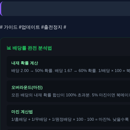
# 가이드 #업데이트 #출전정지 #
📊 배당률 완전 분석법
내재 확률 계산
배당 2.00 → 50% 확률. 배당 1.67 → 60% 확률. 1/배당 × 100 
오버라운드(마진)
모든 배당의 내재 확률 합산이 100% 초과분. 5% 마진이면 북메이커
마진 계산법
1/홈배당 + 1/무배당 + 1/원정배당 × 100 - 100 = 마진%. 낮을