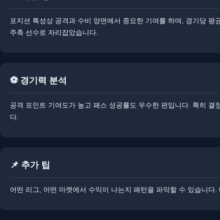
​​포지션 특성상 공격과 수비 양면에서 중요한 기여를 하며, 경기당 평
주축 선수로 자리잡았습니다.
⚽ 경기력 분석
공격 포인트 기여도가 높고 패스 성공률도 우수한 편입니다. 특히 결
다.
📌 추가 팁
​​어떤 리그, 어떤 마켓에서 수익이 나는지 패턴을 파악할 수 있습니다