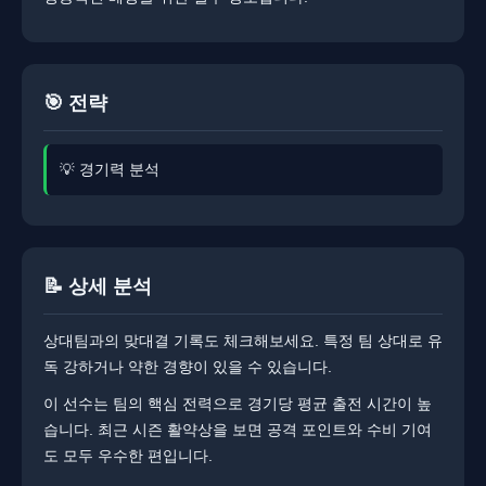
🎯 전략
💡 경기력 분석
📝 상세 분석
상대팀과의 맞대결 기록도 체크해보세요. ​​특정 팀 상대로 유
독 강하거나 약한 경향이 있을 수 있습니다.
이 선수는 팀의 핵심 전력으로 경기당 평균 출전 시간이 높
습니다. ​​최근 시즌 활약상을 보면 공격 포인트와 수비 기여
도 모두 우수한 편입니다.