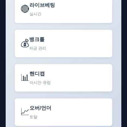
라이브베팅
🔴
실시간
뱅크롤
💰
자금 관리
핸디캡
📊
아시안·유럽
오버/언더
📈
토탈