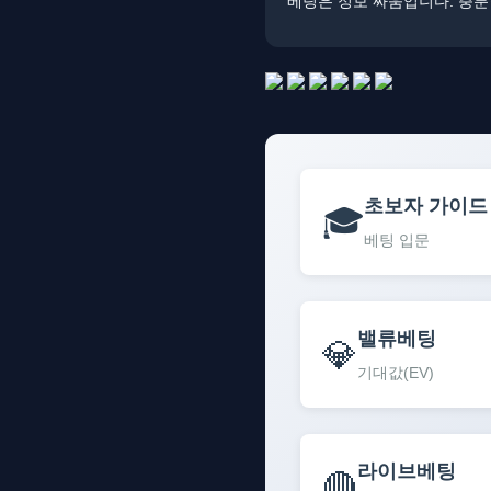
베팅은 정보 싸움입니다. 충분
초보자 가이드
🎓
베팅 입문
밸류베팅
💎
기대값(EV)
라이브베팅
🔴