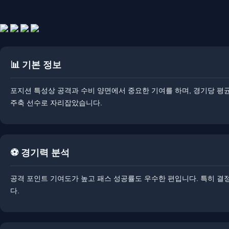
📊 기본 정보
포지션 특성상 공격과 수비 양면에서 중요한 기여를 하며, 경기당 평균
주축 선수로 자리잡았습니다.
⚽ 경기력 분석
공격 포인트 기여도가 높고 패스 성공률도 우수한 편입니다. ​특히 
다.