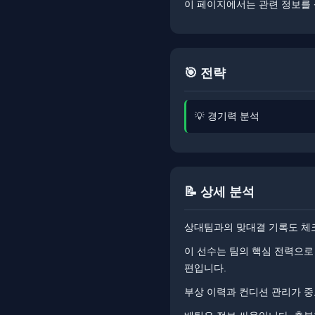
이 페이지에서는 관련 정보를 
🎯 전략
💡 경기력 분석
📝 상세 분석
상대팀과의 맞대결 기록도 체크
이 선수는 팀의 핵심 전력으로
편입니다.
부상 이력과 컨디션 관리가 중