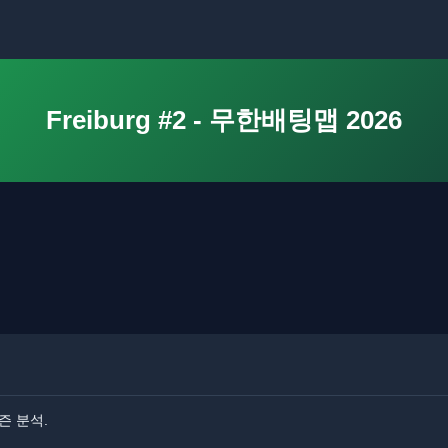
Freiburg #2 - 무한배팅맵 2026
시즌 분석.