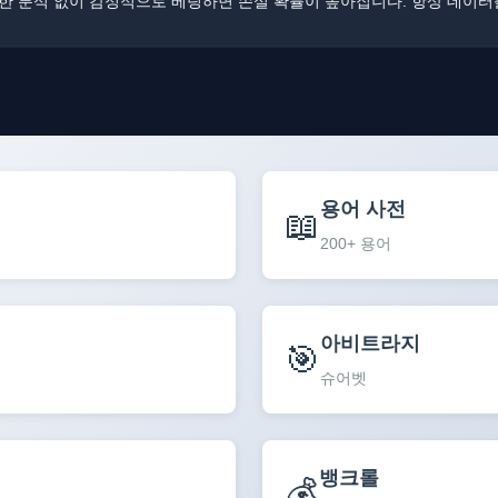
한 분석 없이 감정적으로 베팅하면 손실 확률이 높아집니다. ​​항상 데이
용어 사전
📖
200+ 용어
아비트라지
🎯
슈어벳
뱅크롤
💰