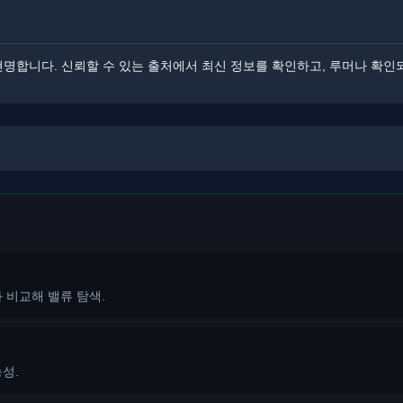
현명합니다. 신뢰할 수 있는 출처에서 최신 정보를 확인하고, 루머나 확인
 비교해 밸류 탐색.
성.